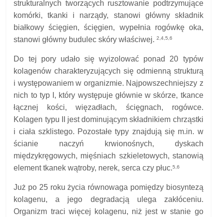
strukturalnych tworzących rusztowanie podtrzymujące
komórki, tkanki i narządy, stanowi główny składnik
białkowy ścięgien,
ścięgien,
wypełnia rogówkę oka,
2,4,5,6
stanowi główny budulec skóry właściwej.
Do tej pory udało się wyizolować ponad 20 typów
kolagenów charakteryzujących się odmienną strukturą
i występowaniem w organizmie. Najpowszechniejszy z
nich to typ I, który występuje głównie w skórze, tkance
łącznej kości, więzadłach, ścięgnach, rogówce.
Kolagen typu II jest dominującym składnikiem chrząstki
i ciała szklistego. Pozostałe typy znajdują się m.in. w
ścianie naczyń krwionośnych, dyskach
międzykręgowych, mięśniach szkieletowych, stanowią
element tkanek wątroby, nerek, serca czy płuc.
5,6
Już po 25 roku życia równowaga pomiędzy biosyntezą
kolagenu, a jego degradacją ulega zakłóceniu.
Organizm traci więcej kolagenu, niż jest w stanie go