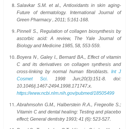
Salavkar S.M. et al., Antioxidants in skin aging-
Future of dermatology. International Journal of
Green Pharmacy , 2011; 5:161-168.
Pinnell S., Regulation of collagen biosynthesis by
ascorbic acid: A review, The Yale Journal of
Biology and Medicine 1985, 58, 553-559.
.
Boyera N
, Galey I., Bernard BA., Effect of vitamin
C and its derivatives on collagen synthesis and
cross-linking by normal human fibroblasts.
Int J
Cosmet Sci.
1998 Jun;20(3):151-8. doi:
10.1046/j.1467-2494.1998.171747.x.
https://www.ncbi.nlm.nih.gov/pubmed/18505499
Abrahmsohn G.M., Halberstein R.A., Fregeolle S.;
Vitamin C and dental healing: Testing and placebo
effect; General dentistry 1993; 41 (6): 523-527.