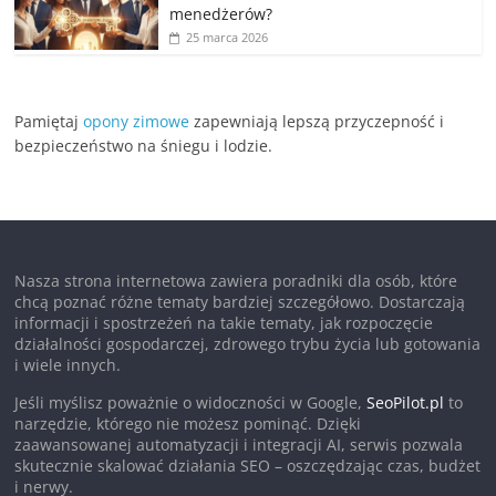
menedżerów?
25 marca 2026
Pamiętaj
opony zimowe
zapewniają lepszą przyczepność i
bezpieczeństwo na śniegu i lodzie.
Nasza strona internetowa zawiera poradniki dla osób, które
chcą poznać różne tematy bardziej szczegółowo. Dostarczają
informacji i spostrzeżeń na takie tematy, jak rozpoczęcie
działalności gospodarczej, zdrowego trybu życia lub gotowania
i wiele innych.
Jeśli myślisz poważnie o widoczności w Google,
SeoPilot.pl
to
narzędzie, którego nie możesz pominąć. Dzięki
zaawansowanej automatyzacji i integracji AI, serwis pozwala
skutecznie skalować działania SEO – oszczędzając czas, budżet
i nerwy.