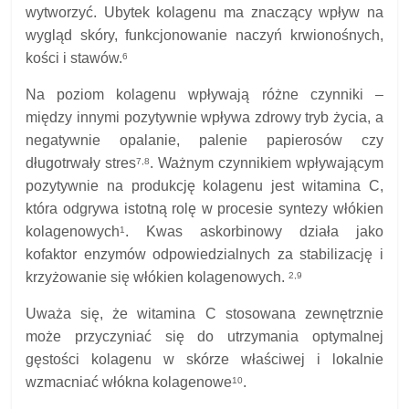
wytworzyć. Ubytek kolagenu ma znaczący wpływ na
wygląd skóry, funkcjonowanie naczyń krwionośnych,
kości i stawów.
6
Na poziom kolagenu wpływają różne czynniki –
między innymi pozytywnie wpływa zdrowy tryb życia, a
negatywnie opalanie, palenie papierosów czy
długotrwały stres
. Ważnym czynnikiem wpływającym
7,8
pozytywnie na produkcję kolagenu jest witamina C,
która odgrywa istotną rolę w procesie syntezy włókien
kolagenowych
. Kwas askorbinowy działa jako
1
kofaktor enzymów odpowiedzialnych za stabilizację i
krzyżowanie się włókien kolagenowych.
2,9
Uważa się, że witamina C stosowana zewnętrznie
może przyczyniać się do utrzymania optymalnej
gęstości kolagenu w skórze właściwej i lokalnie
wzmacniać włókna kolagenowe
.
10