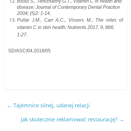
Bsoul S., Terezhalmy G.T., Vitamin C in health and
disease; Journal of Contemporary Dental Practice
2004; (5)2: 1-14.
Pullar J.M., Carr A.C., Vissers M.; The roles of
vitamin C in skin health; Nutrients 2017, 9, 866;
1-27.
SD/ASC/04.2018/05
←
Tajemnice silnej, udanej relacji
Jak skutecznie reklamować restaurację?
→