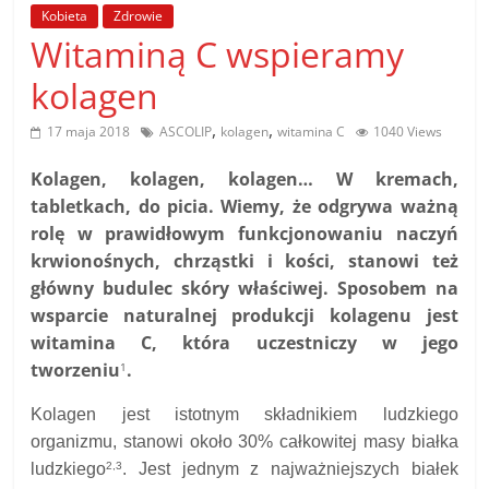
poradniki.
Kobieta
Zdrowie
Witaminą C wspieramy
Porady
kolagen
–
praktyczne
,
,
17 maja 2018
ASCOLIP
kolagen
witamina C
1040 Views
porady
i
Kolagen, kolagen, kolagen… W kremach,
wskazówki
tabletkach, do picia. Wiemy, że odgrywa ważną
–
rolę w prawidłowym funkcjonowaniu naczyń
poradniki
krwionośnych, chrząstki i kości, stanowi też
na
główny budulec skóry właściwej. Sposobem na
każdy
wsparcie naturalnej produkcji kolagenu jest
temat
witamina C, która uczestniczy w jego
tworzeniu
.
1
Kolagen jest istotnym składnikiem ludzkiego
organizmu, stanowi około 30% całkowitej masy białka
2,3
ludzkiego
.
Jest jednym z najważniejszych białek