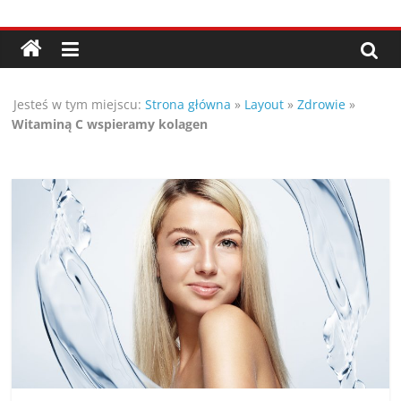
Przejdź
Porady,
do
treści
wskazówki
Jesteś w tym miejscu:
Strona główna
»
Layout
»
Zdrowie
»
oraz
Witaminą C wspieramy kolagen
ciekawe
rady
–
poznaj
te