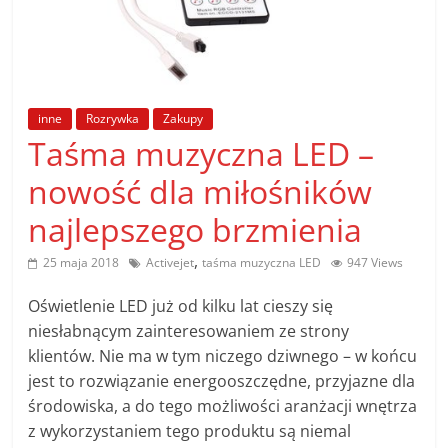
poradniki.
Porady
–
praktyczne
inne
Rozrywka
Zakupy
porady
Taśma muzyczna LED –
i
nowość dla miłośników
wskazówki
–
najlepszego brzmienia
poradniki
na
,
25 maja 2018
Activejet
taśma muzyczna LED
947 Views
każdy
Oświetlenie LED już od kilku lat cieszy się
temat
niesłabnącym zainteresowaniem ze strony
klientów. Nie ma w tym niczego dziwnego – w końcu
jest to rozwiązanie energooszczędne, przyjazne dla
środowiska, a do tego możliwości aranżacji wnętrza
z wykorzystaniem tego produktu są niemal