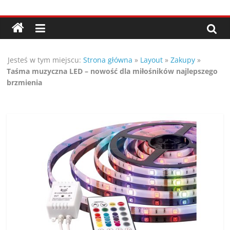
Przejdź
Porady,
do
treści
wskazówki
Jesteś w tym miejscu:
Strona główna
»
Layout
»
Zakupy
»
oraz
Taśma muzyczna LED – nowość dla miłośników najlepszego
brzmienia
ciekawe
rady
–
poznaj
te