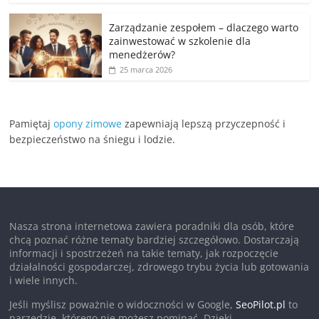
Zarządzanie zespołem – dlaczego warto
zainwestować w szkolenie dla
menedżerów?
25 marca 2026
Pamiętaj
opony zimowe
zapewniają lepszą przyczepność i
bezpieczeństwo na śniegu i lodzie.
Nasza strona internetowa zawiera poradniki dla osób, które
chcą poznać różne tematy bardziej szczegółowo. Dostarczają
informacji i spostrzeżeń na takie tematy, jak rozpoczęcie
działalności gospodarczej, zdrowego trybu życia lub gotowania
i wiele innych.
Jeśli myślisz poważnie o widoczności w Google,
SeoPilot.pl
to
narzędzie, którego nie możesz pominąć. Dzięki