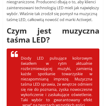
nieograniczone. Producenci dbają o to, aby klienci
zainteresowani technologią LED mieli jak największy
wybór. Właśnie tak zrodził się pomysł na muzyczną
taśmę LED, całkowitą nowość od marki Activejet.
Czym jest muzyczna
taśma LED?
Diody LED pulsujące kolorowym
światłem w rytm aktualnie
rozbrzmiewającej muzyki, zamienią
każde spotkanie towarzyskie w
niezapomnianą imprezę. Muzyczna
taśma LED sprawia, że wnętrze odmieni
się nie do poznania, zyska nowoczesne
wykończenie i zaskakujące oświetlenie.
Taki wybór to gwarantowany efekt
„wow” na twarzach wszystkich gości.