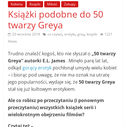
poradniki.
Kobieta
Książki
Miłość
Zakupy
Książki podobne do 50
Porady
twarzy Greya
–
praktyczne
,
,
,
20 września 2018
co czytać
erotyki
gray
książki
1221
porady
Views
i
wskazówki
Trudno znaleźć kogoś, kto nie słyszał o
„50 twarzy
–
Greya” autorki
E.L. James
. Minęło parę lat lat,
poradniki
odkąd
gorący erotyk
pochłonął umysły wielu kobiet
na
– i biorąc pod uwagę, że nie ma oznak na utratę
każdy
jego popularności, wydaje się, że
50 twarzy Greya
temat
stał się już kultowym erotykiem.
Ale co robisz po przeczytaniu (i ponownym
przeczytaniu) wszystkich książek serii i
wielokrotnym obejrzeniu filmów?
Czytaj też –