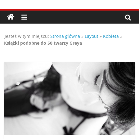
Przejdź
Porady,
do
treści
wskazówki
Jesteś w tym miejscu:
Strona główna
»
Layout
»
Kobieta
»
oraz
Książki podobne do 50 twarzy Greya
ciekawe
rady
–
poznaj
te