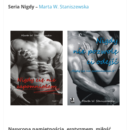
Seria Nigdy –
Marta W. Staniszewska
Nasycona namiętnością, erotyzmem, miłość.