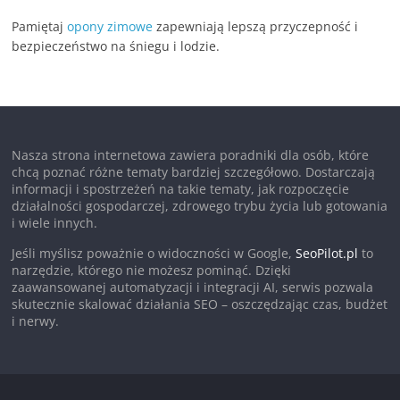
Pamiętaj
opony zimowe
zapewniają lepszą przyczepność i
bezpieczeństwo na śniegu i lodzie.
Nasza strona internetowa zawiera poradniki dla osób, które
chcą poznać różne tematy bardziej szczegółowo. Dostarczają
informacji i spostrzeżeń na takie tematy, jak rozpoczęcie
działalności gospodarczej, zdrowego trybu życia lub gotowania
i wiele innych.
Jeśli myślisz poważnie o widoczności w Google,
SeoPilot.pl
to
narzędzie, którego nie możesz pominąć. Dzięki
zaawansowanej automatyzacji i integracji AI, serwis pozwala
skutecznie skalować działania SEO – oszczędzając czas, budżet
i nerwy.