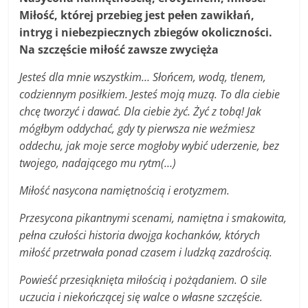
Miłość, której przebieg jest pełen zawikłań,
intryg i niebezpiecznych zbiegów okoliczności.
Na szczęście miłość zawsze zwycięża
Jesteś dla mnie wszystkim… Słońcem, wodą, tlenem,
codziennym posiłkiem. Jesteś moją muzą. To dla ciebie
chcę tworzyć i dawać. Dla ciebie żyć. Żyć z tobą! Jak
mógłbym oddychać, gdy ty pierwsza nie weźmiesz
oddechu, jak moje serce mogłoby wybić uderzenie, bez
twojego, nadającego mu rytm(…)
Miłość nasycona namiętnością i erotyzmem.
Przesycona pikantnymi scenami, namiętna i smakowita,
pełna czułości historia dwojga kochanków, których
miłość przetrwała ponad czasem i ludzką zazdrością.
Powieść przesiąknięta miłością i pożądaniem. O sile
uczucia i niekończącej się walce o własne szczęście.