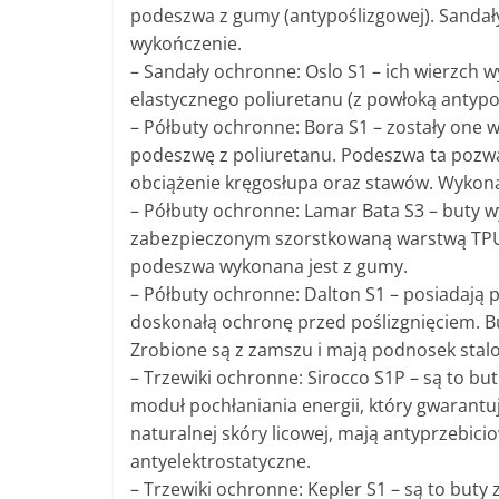
podeszwa z gumy (antypoślizgowej). Sandały
wykończenie.
– Sandały ochronne: Oslo S1 – ich wierzch w
elastycznego poliuretanu (z powłoką antypoś
– Półbuty ochronne: Bora S1 – zostały o
podeszwę z poliuretanu. Podeszwa ta pozwa
obciążenie kręgosłupa oraz stawów. Wykonan
– Półbuty ochronne: Lamar Bata S3 – buty w
zabezpieczonym szorstkowaną warstwą TPU. 
podeszwa wykonana jest z gumy.
– Półbuty ochronne: Dalton S1 – posiadają
doskonałą ochronę przed poślizgnięciem. B
Zrobione są z zamszu i mają podnosek stal
– Trzewiki ochronne: Sirocco S1P – są to b
moduł pochłaniania energii, który gwarant
naturalnej skóry licowej, mają antyprzebici
antyelektrostatyczne.
– Trzewiki ochronne: Kepler S1 – są to buty