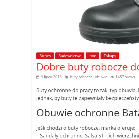
poradniki.
Porady
–
praktyczne
porady
i
Biznes
Budownictwo
inne
Zakupy
wskazówki
Dobre buty robocze do
–
poradniki
,
9 lipca 2018
buty robocze
obuwie
1457 Views
na
Buty ochronne do pracy to taki typ obuwia,
każdy
jednak, by buty te zapewniały bezpieczeństw
temat
Obuwie ochronne Bata
Jeśli chodzi o buty robocze, marka oferuje:
– Sandały ochronne: Salsa S1 – ich wierzch