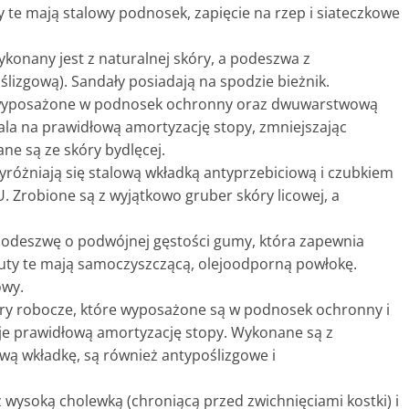
 te mają stalowy podnosek, zapięcie na rzep i siateczkowe
ykonany jest z naturalnej skóry, a podeszwa z
lizgową). Sandały posiadają na spodzie bieżnik.
ne wyposażone w podnosek ochronny oraz dwuwarstwową
la na prawidłową amortyzację stopy, zmniejszając
e są ze skóry bydlęcej.
yróżniają się stalową wkładką antyprzebiciową i czubkiem
Zrobione są z wyjątkowo gruber skóry licowej, a
 podeszwę o podwójnej gęstości gumy, która zapewnia
uty te mają samoczyszczącą, olejoodporną powłokę.
owy.
utry robocze, które wyposażone są w podnosek ochronny i
uje prawidłową amortyzację stopy. Wykonane są z
ową wkładkę, są również antypoślizgowe i
 z wysoką cholewką (chroniącą przed zwichnięciami kostki) i