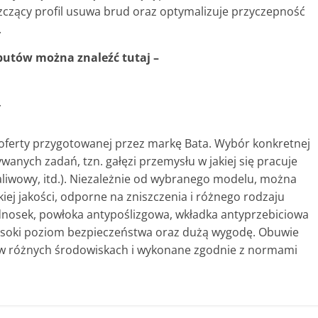
czący profil usuwa brud oraz optymalizuje przyczepność
.
 butów można znaleźć tutaj –
y
 oferty przygotowanej przez markę Bata. Wybór konkretnej
anych zadań, tzn. gałęzi przemysłu w jakiej się pracuje
paliwowy, itd.). Niezależnie od wybranego modelu, można
iej jakości, odporne na zniszczenia i różnego rodzaju
odnosek, powłoka antypoślizgowa, wkładka antyprzebiciowa
wysoki poziom bezpieczeństwa oraz dużą wygodę. Obuwie
 w różnych środowiskach i wykonane zgodnie z normami