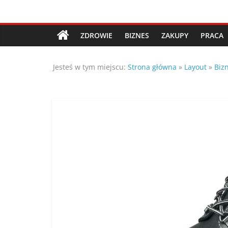
Przejdź
Porady,
do
treści
ZDROWIE
BIZNES
ZAKUPY
PRACA
wskazówki
Jesteś w tym miejscu:
Strona główna
»
Layout
»
Biz
oraz
ciekawe
rady
–
poznaj
te