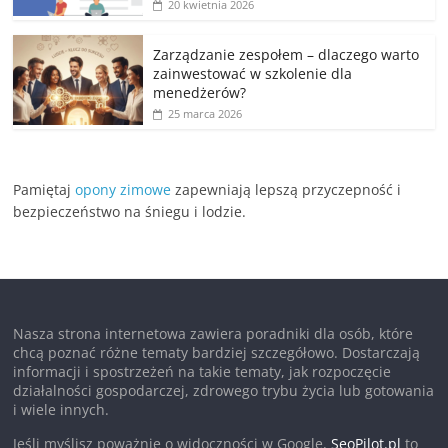
20 kwietnia 2026
Zarządzanie zespołem – dlaczego warto
zainwestować w szkolenie dla
menedżerów?
25 marca 2026
Pamiętaj
opony zimowe
zapewniają lepszą przyczepność i
bezpieczeństwo na śniegu i lodzie.
Nasza strona internetowa zawiera poradniki dla osób, które
chcą poznać różne tematy bardziej szczegółowo. Dostarczają
informacji i spostrzeżeń na takie tematy, jak rozpoczęcie
działalności gospodarczej, zdrowego trybu życia lub gotowania
i wiele innych.
Jeśli myślisz poważnie o widoczności w Google,
SeoPilot.pl
to