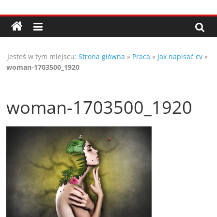
Przejdź
Porady,
do
treści
wskazówki
Jesteś w tym miejscu:
Strona główna
»
Praca
»
Jak napisać cv
»
oraz
woman-1703500_1920
ciekawe
woman-1703500_1920
rady
–
poznaj
te