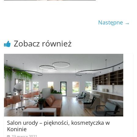
poradniki.
Porady
Następne →
–
praktyczne
Zobacz również
porady
i
wskazówki
–
poradniki
na
każdy
temat
Salon urody – piękności, kosmetyczka w
Koninie
23 marca 2021