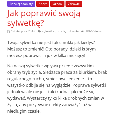
poradniki.
Rozwój osobisty
Sport
Uroda
Zdrowie
Jak poprawić swoją
Porady
sylwetkę?
–
praktyczne
,
,
14 sierpnia 2018
sylwetka
uroda
zdrowie
1066 Views
porady
i
Twoja sylwetka nie jest tak smukła jak kiedyś?
wskazówki
Możesz to zmienić! Oto porady, dzięki którym
–
możesz poprawić ją już w kilka miesięcy!
poradniki
Na naszą sylwetkę wpływa przede wszystkim
na
obrany tryb życia. Siedząca praca za biurkiem, brak
każdy
regularnego ruchu, śmieciowe jedzenie – to
temat
wszystko odbija się na wyglądzie. Poprawa sylwetki
jednak wcale nie jest tak trudna, jak może się
wydawać. Wystarczy tylko kilka drobnych zmian w
życiu, aby pozytywne efekty zauważyć już w
niedługim czasie.