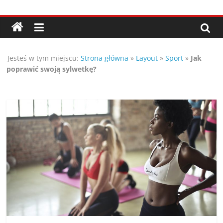
Przejdź
Porady,
do
treści
wskazówki
Jesteś w tym miejscu:
Strona główna
»
Layout
»
Sport
»
Jak
oraz
poprawić swoją sylwetkę?
ciekawe
rady
–
poznaj
te