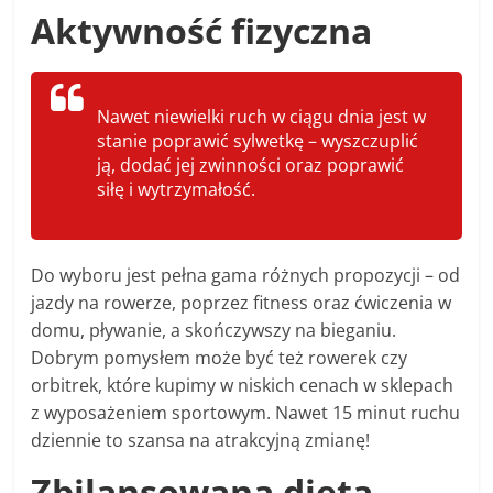
Aktywność fizyczna
Nawet niewielki ruch w ciągu dnia jest w
stanie poprawić sylwetkę – wyszczuplić
ją, dodać jej zwinności oraz poprawić
siłę i wytrzymałość.
Do wyboru jest pełna gama różnych propozycji – od
jazdy na rowerze, poprzez fitness oraz ćwiczenia w
domu, pływanie, a skończywszy na bieganiu.
Dobrym pomysłem może być też rowerek czy
orbitrek, które kupimy w niskich cenach w sklepach
z wyposażeniem sportowym. Nawet 15 minut ruchu
dziennie to szansa na atrakcyjną zmianę!
Zbilansowana dieta