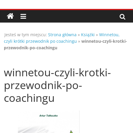
Przejdź
Porady,
do
treści
wskazówki
Jesteś w tym miejscu:
Strona główna
»
Książki
»
Winnetou,
oraz
czyli krótki przewodnik po coachingu
»
winnetou-czyli-krotki-
przewodnik-po-coachingu
ciekawe
winnetou-czyli-krotki-
rady
przewodnik-po-
–
coachingu
poznaj
te