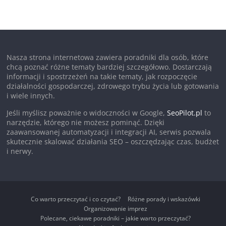
Nasza strona internetowa zawiera poradniki dla osób, które
chcą poznać różne tematy bardziej szczegółowo. Dostarczają
informacji i spostrzeżeń na takie tematy, jak rozpoczęcie
działalności gospodarczej, zdrowego trybu życia lub gotowania
i wiele innych.
Jeśli myślisz poważnie o widoczności w Google,
SeoPilot.pl
to
narzędzie, którego nie możesz pominąć. Dzięki
zaawansowanej automatyzacji i integracji AI, serwis pozwala
skutecznie skalować działania SEO – oszczędzając czas, budżet
i nerwy.
Co warto przeczytać i co czytać?
Różne porady i wskazówki
Organizowanie imprez
Polecane, ciekawe poradniki – jakie warto przeczytać?