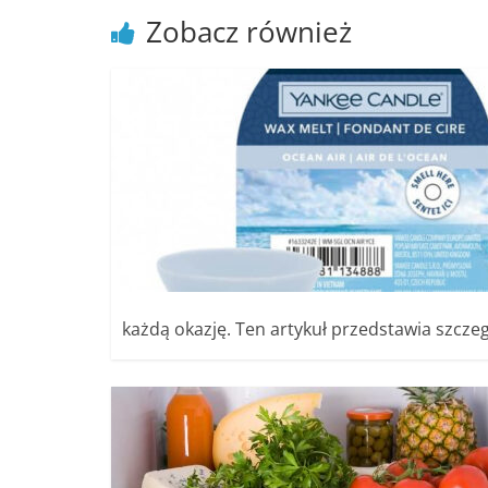
poradniki.
Zobacz również
Porady
–
praktyczne
porady
i
wskazówki
–
poradniki
na
każdy
każdą okazję. Ten artykuł przedstawia szczeg
temat