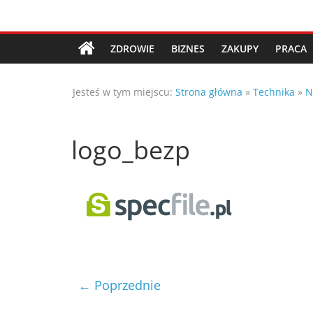
Przejdź
Porady,
do
treści
ZDROWIE
BIZNES
ZAKUPY
PRACA
wskazówki
Jesteś w tym miejscu:
Strona główna
»
Technika
»
N
oraz
ciekawe
logo_bezp
rady
–
poznaj
← Poprzednie
te