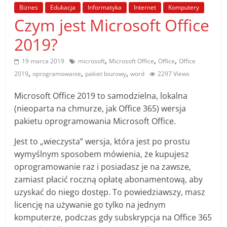
poradniki.
Biznes
Edukacja
Informatyka
Internet
Komputery
Czym jest Microsoft Office
Porady
2019?
–
praktyczne
,
,
,
19 marca 2019
microsoft
Microsoft Office
Office
Office
porady
,
,
,
2019
oprogramowanie
pakiet biurowy
word
2297 Views
i
wskazówki
Microsoft Office 2019 to samodzielna, lokalna
–
(nieoparta na chmurze, jak Office 365) wersja
poradniki
pakietu oprogramowania Microsoft Office.
na
Jest to „wieczysta” wersja, która jest po prostu
każdy
wymyślnym sposobem mówienia, że ​​kupujesz
temat
oprogramowanie raz i posiadasz je na zawsze,
zamiast płacić roczną opłatę abonamentową, aby
uzyskać do niego dostęp. To powiedziawszy, masz
licencję na używanie go tylko na jednym
komputerze, podczas gdy subskrypcja na Office 365