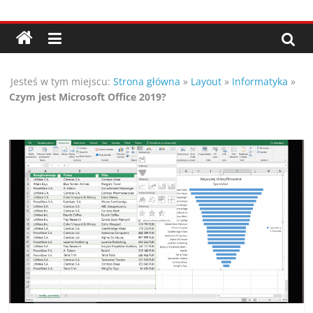
Przejdź
Porady,
do
treści
wskazówki
Jesteś w tym miejscu:
Strona główna
»
Layout
»
Informatyka
»
oraz
Czym jest Microsoft Office 2019?
ciekawe
rady
–
poznaj
te