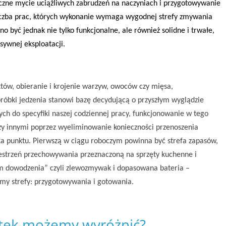
zne mycie uciążliwych zabrudzeń na naczyniach i przygotowywanie
liczba prac, których wykonanie wymaga wygodnej strefy zmywania
 być jednak nie tylko funkcjonalne, ale również solidne i trwałe,
sywnej eksploatacji.
tów, obieranie i krojenie warzyw, owoców czy mięsa,
óbki jedzenia stanowi bazę decydującą o przyszłym wyglądzie
zych do specyfiki naszej codziennej pracy, funkcjonowanie w tego
zy innymi poprzez wyeliminowanie konieczności przenoszenia
a punktu. Pierwszą w ciągu roboczym powinna być strefa zapasów,
estrzeń przechowywania przeznaczoną na sprzęty kuchenne i
um dowodzenia” czyli zlewozmywak i dopasowana bateria –
my strefy: przygotowywania i gotowania.
rętek możemy wyróżnić?