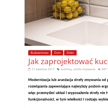
poradniki.
Porady
–
praktyczne
porady
i
wskazówki
Budownictwo
Dom
Slider
–
Jak zaprojektować ku
poradniki
na
,
21 kwietnia 2017
kuchnia
strefa zmywania
847 
każdy
temat
Modernizacja lub aranżacja strefy zmywania od
rozwiązania zapewniające najwyższy poziom erg
więc przemyśleć układ i wyposażenie strefy nie 
funkcjonalności, w tym wielkości i rodzaju wyb