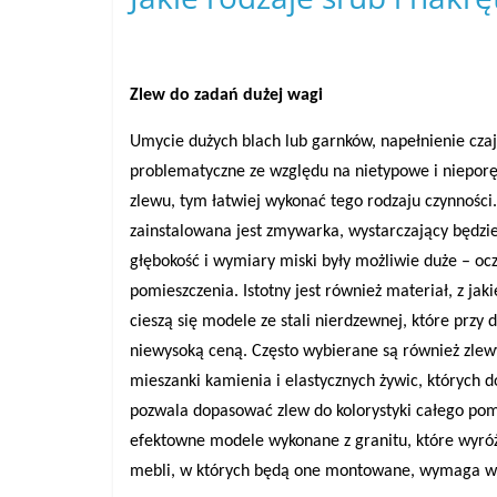
Zlew do zadań dużej wagi
Umycie dużych blach lub garnków, napełnienie cza
problematyczne ze względu na nietypowe i niepor
zlewu, tym łatwiej wykonać tego rodzaju czynności
zainstalowana jest zmywarka, wystarczający będz
głębokość i wymiary miski były możliwie duże – o
pomieszczenia. Istotny jest również materiał, z ja
cieszą się modele ze stali nierdzewnej, które przy 
niewysoką ceną. Często wybierane są również zle
mieszanki kamienia i elastycznych żywic, których 
pozwala dopasować zlew do kolorystyki całego pomi
efektowne modele wykonane z granitu, które wyróż
mebli, w których będą one montowane, wymaga w