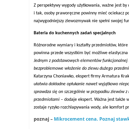
Z perspektywy wygody użytkowania, ważne jest b
i tak, osoby praworęczne powinny mieć ociekacz po
najwygodniejszy zlewozmywak nie spełni swojej fun
Bateria do kuchennych zadań specjalnych
Różnorodne wymiary i kształty przedmiotów, któr
powinna przede wszystkim być możliwe elastyczna 
Jednym z podstawowych elementów funkcjonalnej b
bezproblemowe włożenie do zlewu dużego przedmi
Katarzyna Choniawko, ekspert firmy Armatura Kra
ułatwia dokładne opłukanie nawet wyjątkowo niepo
sprawdza się on szczególnie w przypadku zlewów z 
przedmiotami
– dodaje ekspert. Ważna jest także
zostaje ryzyko rozchlapywania wody, ale komfort 
poznaj –
Mikrocement cena. Poznaj staw