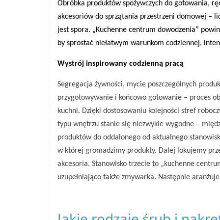
Obróbka produktów spożywczych do gotowania, ręc
akcesoriów do sprzątania przestrzeni domowej – 
jest spora. „Kuchenne centrum dowodzenia” powinno
by sprostać niełatwym warunkom codziennej, inten
Wystrój inspirowany codzienną pracą
Segregacja żywności, mycie poszczególnych produk
przygotowywanie i końcowo gotowanie – proces obr
kuchni. Dzięki dostosowaniu kolejności stref roboc
typu wnętrzu stanie się niezwykle wygodne – międ
produktów do oddalonego od aktualnego stanowisk
w której gromadzimy produkty. Dalej lokujemy prz
akcesoria. Stanowisko trzecie to „kuchenne centr
uzupełniająco także zmywarka. Następnie aranżuje
Jakie rodzaje śrub i nak