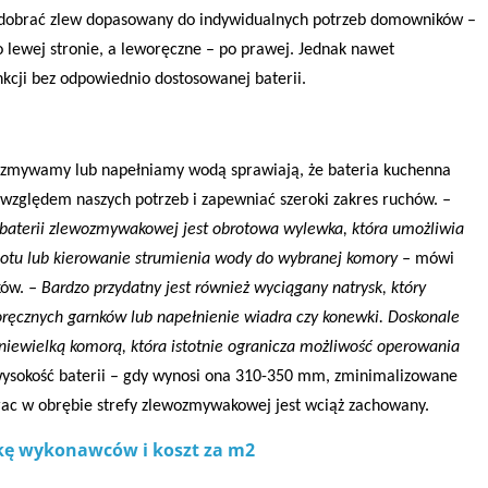
y dobrać zlew dopasowany do indywidualnych potrzeb domowników –
 lewej stronie, a leworęczne – po prawej. Jednak nawet
kcji bez odpowiednio dostosowanej baterii.
e zmywamy lub napełniamy wodą sprawiają, że bateria kuchenna
względem naszych potrzeb i zapewniać szeroki zakres ruchów.
–
aterii zlewozmywakowej jest obrotowa wylewka, która umożliwia
otu lub kierowanie strumienia wody do wybranej komory –
mówi
ków.
– Bardzo przydatny jest również wyciągany natrysk, który
ręcznych garnków lub napełnienie wiadra czy konewki. Doskonale
niewielką komorą, która istotnie ogranicza możliwość operowania
 wysokość baterii – gdy wynosi ona 310-350 mm, zminimalizowane
prac w obrębie strefy zlewozmywakowej jest wciąż zachowany.
kę wykonawców i koszt za m2