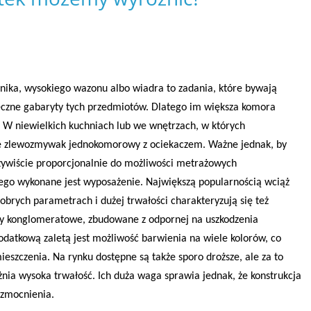
jnika, wysokiego wazonu albo wiadra to zadania, które bywają
ęczne gabaryty tych przedmiotów. Dlatego im większa komora
. W niewielkich kuchniach lub we wnętrzach, w których
ie zlewozmywak jednokomorowy z ociekaczem. Ważne jednak, by
czywiście proporcjonalnie do możliwości metrażowych
kiego wykonane jest wyposażenie. Największą popularnością wciąż
dobrych parametrach i dużej trwałości charakteryzują się też
wy konglomeratowe, zbudowane z odpornej na uszkodzenia
dodatkową zaletą jest możliwość barwienia na wiele kolorów, co
eszczenia. Na rynku dostępne są także sporo droższe, ale za to
nia wysoka trwałość. Ich duża waga sprawia jednak, że konstrukcja
zmocnienia.