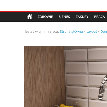
Przejdź
Porady,
do
treści
ZDROWIE
BIZNES
ZAKUPY
PRACA
wskazówki
Jesteś w tym miejscu:
Strona główna
»
Layout
»
Do
oraz
ciekawe
rady
–
poznaj
te