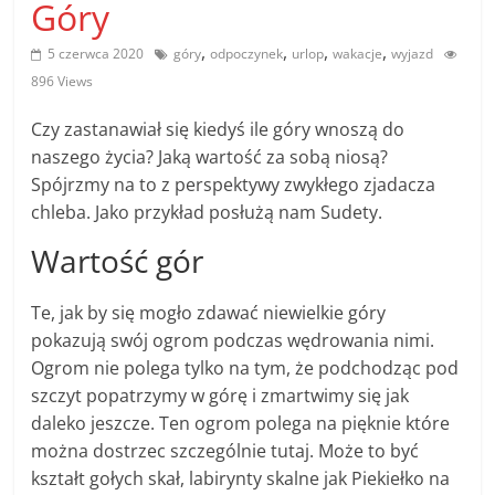
Góry
poradniki.
,
,
,
,
5 czerwca 2020
góry
odpoczynek
urlop
wakacje
wyjazd
Porady
896 Views
–
praktyczne
Czy zastanawiał się kiedyś ile góry wnoszą do
porady
naszego życia? Jaką wartość za sobą niosą?
i
Spójrzmy na to z perspektywy zwykłego zjadacza
wskazówki
chleba. Jako przykład posłużą nam Sudety.
–
Wartość gór
poradniki
na
Te, jak by się mogło zdawać niewielkie góry
każdy
temat
pokazują swój ogrom podczas wędrowania nimi.
Ogrom nie polega tylko na tym, że podchodząc pod
szczyt popatrzymy w górę i zmartwimy się jak
daleko jeszcze. Ten ogrom polega na pięknie które
można dostrzec szczególnie tutaj. Może to być
kształt gołych skał, labirynty skalne jak Piekiełko na