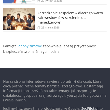
20 kwietnia 2026
Zarządzanie zespołem – dlaczego warto
zainwestować w szkolenie dla
menedżerów?
25 marca 2026
Pamiętaj
opony zimowe
zapewniają lepszą przyczepność i
bezpieczeństwo na śniegu i lodzie.
Nasza strona internetowa zawiera poradniki dla osób, które
chcą poznać różne tematy bardziej szczegółowo. Dostarczają
informacji i spostrzeżeń na takie tematy, jak rozpoczęcie
działalności gospodarczej, zdrowego trybu życia lub gotowania
i wiele innych.
Jeśli myślisz poważnie o widoczności w Google,
SeoPilot.pl
to