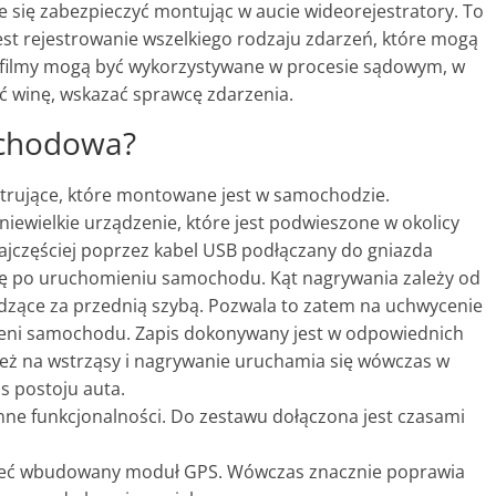
 się zabezpieczyć montując w aucie wideorejestratory. To
t rejestrowanie wszelkiego rodzaju zdarzeń, które mogą
b filmy mogą być wykorzystywane w procesie sądowym, w
ć winę, wskazać sprawcę zdarzenia.
ochodowa?
rujące, które montowane jest w samochodzie.
iewielkie urządzenie, które jest podwieszone w okolicy
 najczęściej poprzez kabel USB podłączany do gniazda
się po uruchomieniu samochodu. Kąt nagrywania zależy od
zące za przednią szybą. Pozwala to zatem na uchwycenie
eni samochodu. Zapis dokonywany jest w odpowiednich
eż na wstrząsy i nagrywanie uruchamia się wówczas w
 postoju auta.
nne funkcjonalności. Do zestawu dołączona jest czasami
ieć wbudowany moduł GPS. Wówczas znacznie poprawia