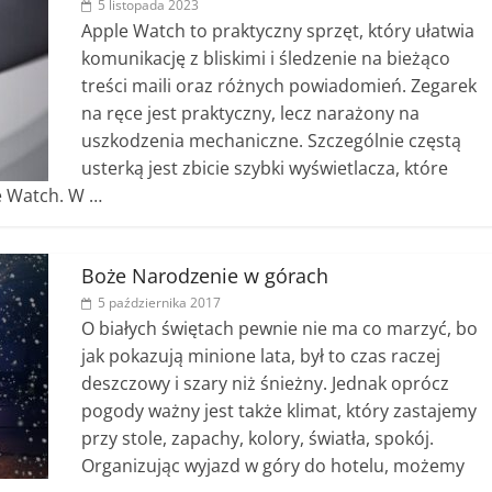
5 listopada 2023
Apple Watch to praktyczny sprzęt, który ułatwia
komunikację z bliskimi i śledzenie na bieżąco
treści maili oraz różnych powiadomień. Zegarek
na ręce jest praktyczny, lecz narażony na
uszkodzenia mechaniczne. Szczególnie częstą
usterką jest zbicie szybki wyświetlacza, które
e Watch. W …
Boże Narodzenie w górach
5 października 2017
O białych świętach pewnie nie ma co marzyć, bo
jak pokazują minione lata, był to czas raczej
deszczowy i szary niż śnieżny. Jednak oprócz
pogody ważny jest także klimat, który zastajemy
przy stole, zapachy, kolory, światła, spokój.
Organizując wyjazd w góry do hotelu, możemy