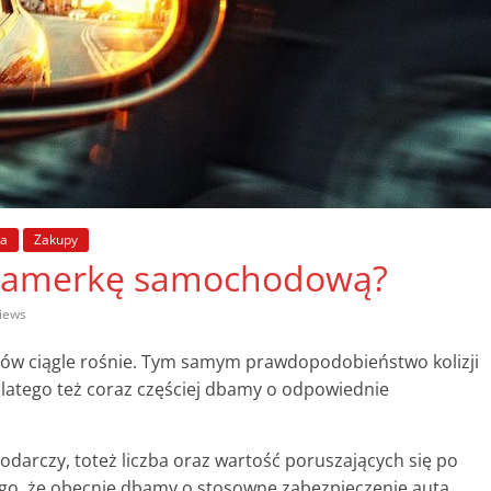
ka
Zakupy
 kamerkę samochodową?
iews
dów ciągle rośnie. Tym samym prawdopodobieństwo kolizji
atego też coraz częściej dbamy o odpowiednie
darczy, toteż liczba oraz wartość poruszających się po
go, że obecnie dbamy o stosowne zabezpieczenie auta.