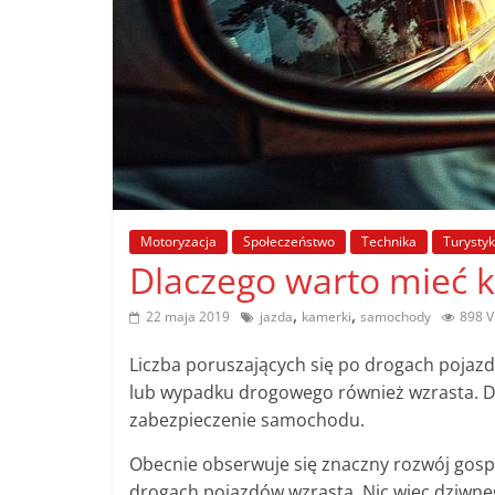
poradniki.
Porady
–
praktyczne
porady
i
wskazówki
Motoryzacja
Społeczeństwo
Technika
Turysty
–
Dlaczego warto mieć
poradniki
na
,
,
22 maja 2019
jazda
kamerki
samochody
898 V
każdy
temat
Liczba poruszających się po drogach pojaz
lub wypadku drogowego również wzrasta. Dl
zabezpieczenie samochodu.
Obecnie obserwuje się znaczny rozwój gospo
drogach pojazdów wzrasta. Nic więc dziwne