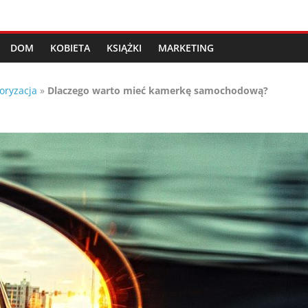
DOM
KOBIETA
KSIĄŻKI
MARKETING
oryzacja
»
Dlaczego warto mieć kamerkę samochodową?