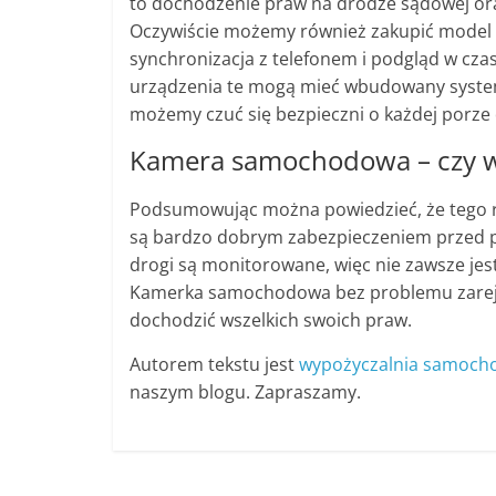
to dochodzenie praw na drodze sądowej or
Oczywiście możemy również zakupić model 
synchronizacja z telefonem i podgląd w cza
urządzenia te mogą mieć wbudowany system,
możemy czuć się bezpieczni o każdej porze d
Kamera samochodowa – czy wa
Podsumowując można powiedzieć, że tego ro
są bardzo dobrym zabezpieczeniem przed po
drogi są monitorowane, więc nie zawsze je
Kamerka samochodowa bez problemu zarejes
dochodzić wszelkich swoich praw.
Autorem tekstu jest
wypożyczalnia samoch
naszym blogu. Zapraszamy.