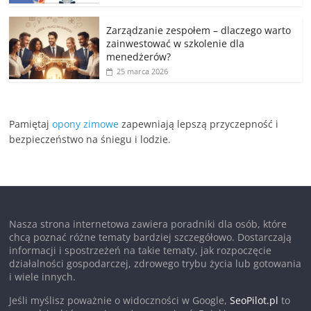
Zarządzanie zespołem – dlaczego warto
zainwestować w szkolenie dla
menedżerów?
25 marca 2026
Pamiętaj
opony zimowe
zapewniają lepszą przyczepność i
bezpieczeństwo na śniegu i lodzie.
Nasza strona internetowa zawiera poradniki dla osób, które
chcą poznać różne tematy bardziej szczegółowo. Dostarczają
informacji i spostrzeżeń na takie tematy, jak rozpoczęcie
działalności gospodarczej, zdrowego trybu życia lub gotowania
i wiele innych.
Jeśli myślisz poważnie o widoczności w Google,
SeoPilot.pl
to