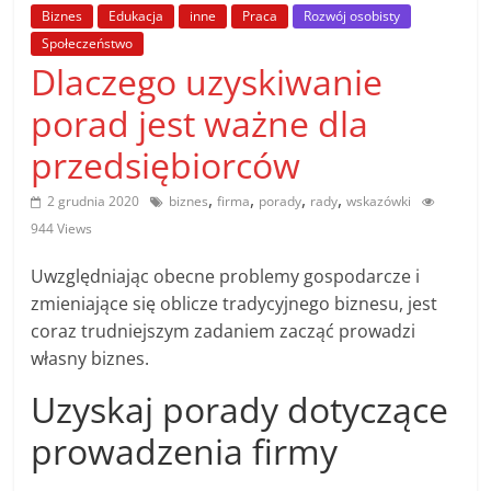
poradniki.
Biznes
Edukacja
inne
Praca
Rozwój osobisty
Społeczeństwo
Dlaczego uzyskiwanie
Porady
–
porad jest ważne dla
praktyczne
porady
przedsiębiorców
i
,
,
,
,
2 grudnia 2020
biznes
firma
porady
rady
wskazówki
wskazówki
944 Views
–
poradniki
Uwzględniając obecne problemy gospodarcze i
na
zmieniające się oblicze tradycyjnego biznesu, jest
każdy
coraz trudniejszym zadaniem zacząć prowadzi
temat
własny biznes.
Uzyskaj porady dotyczące
prowadzenia firmy