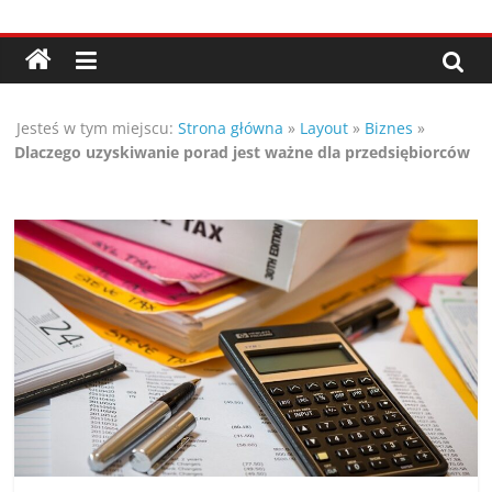
Przejdź
Porady,
do
treści
wskazówki
Jesteś w tym miejscu:
Strona główna
»
Layout
»
Biznes
»
oraz
Dlaczego uzyskiwanie porad jest ważne dla przedsiębiorców
ciekawe
rady
–
poznaj
te