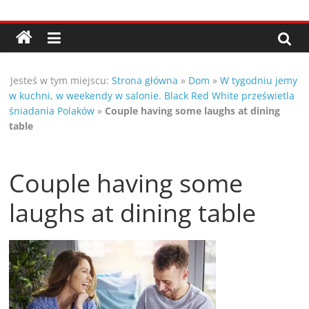
Przejdź
Porady,
do
treści
wskazówki
Jesteś w tym miejscu:
Strona główna
»
Dom
»
W tygodniu jemy
oraz
w kuchni, w weekendy w salonie. Black Red White prześwietla
śniadania Polaków
»
Couple having some laughs at dining
ciekawe
table
rady
Couple having some
–
laughs at dining table
poznaj
te