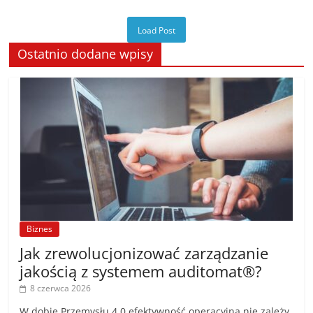
Load Post
Ostatnio dodane wpisy
Biznes
Jak zrewolucjonizować zarządzanie
jakością z systemem auditomat®?
8 czerwca 2026
W dobie Przemysłu 4.0 efektywność operacyjna nie zależy