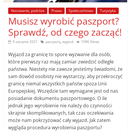
poradniki.
Nocowanie, podróże
Prawo
Społeczeństwo
Turystyka
Musisz wyrobić paszport?
Porady
–
Sprawdź, od czego zacząć!
praktyczne
porady
,
9 sierpnia 2021
paszport
wyjazd
1096 Views
i
Wyjazd za granicę to spore wyzwanie dla osób,
wskazówki
które pierwszy raz mają zamiar zwiedzić odległe
–
poradniki
państwa. Niestety nie zawsze jesteśmy świadomi, że
na
sam dowód osobisty nie wystarczy, aby przekroczyć
każdy
granicę niemal wszystkich państw spoza Unii
temat
Europejskiej. Wszędzie tam wymagane jest od nas
posiadanie dokumentu paszportowego. O ile
jednak jego wyrobienie nie należy do czynności
skrajnie skomplikowanych, tak czas oczekiwania
może nam pokrzyżować cały wyjazd. Jak zatem
wygląda procedura wyrobienia paszportu?