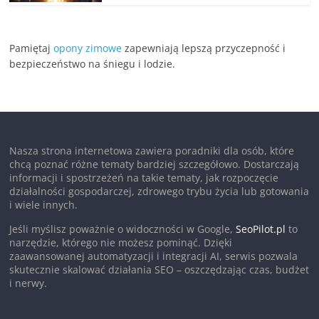
Pamiętaj
opony zimowe
zapewniają lepszą przyczepność i
bezpieczeństwo na śniegu i lodzie.
Nasza strona internetowa zawiera poradniki dla osób, które
chcą poznać różne tematy bardziej szczegółowo. Dostarczają
informacji i spostrzeżeń na takie tematy, jak rozpoczęcie
działalności gospodarczej, zdrowego trybu życia lub gotowania
i wiele innych.
Jeśli myślisz poważnie o widoczności w Google,
SeoPilot.pl
to
narzędzie, którego nie możesz pominąć. Dzięki
zaawansowanej automatyzacji i integracji AI, serwis pozwala
skutecznie skalować działania SEO – oszczędzając czas, budżet
i nerwy.