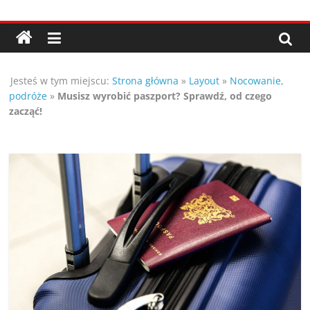
Przejdź
Porady,
do
treści
wskazówki
Jesteś w tym miejscu:
Strona główna
»
Layout
»
Nocowanie,
oraz
podróże
»
Musisz wyrobić paszport? Sprawdź, od czego
zacząć!
ciekawe
rady
–
poznaj
te