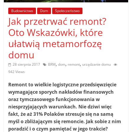
poradniki.
Budownictwo
Dom
Społeczeństwo
Jak przetrwać remont?
Porady
–
Oto Wskazówki, które
praktyczne
ułatwią metamorfozę
porady
i
domu
wskazówki
–
,
,
,
28 sierpnia 2017
BRW
dom
remont
urządzanie domu
poradniki
942 Views
na
każdy
Remont to wielkie logistyczne przedsięwzięcie
temat
wymagające sporych nakładów finansowych
oraz tymczasowego funkcjonowania w
niesprzyjających warunkach. Nie dziwi więc
fakt, że aż 31% Polaków stresuje się na samą
myśl o zbliżającym się remoncie. Jak sobie z nim
poradzić i o czym pamiętać w jego trakcie?