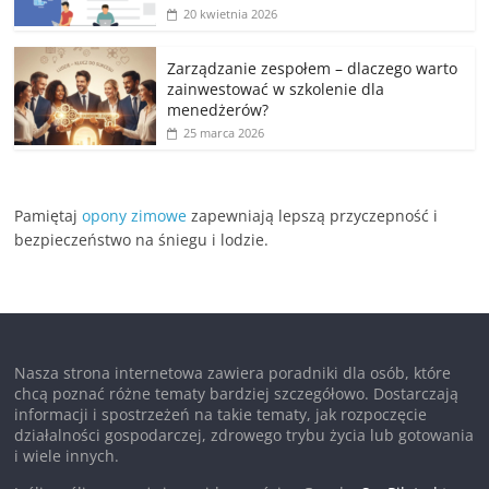
20 kwietnia 2026
Zarządzanie zespołem – dlaczego warto
zainwestować w szkolenie dla
menedżerów?
25 marca 2026
Pamiętaj
opony zimowe
zapewniają lepszą przyczepność i
bezpieczeństwo na śniegu i lodzie.
Nasza strona internetowa zawiera poradniki dla osób, które
chcą poznać różne tematy bardziej szczegółowo. Dostarczają
informacji i spostrzeżeń na takie tematy, jak rozpoczęcie
działalności gospodarczej, zdrowego trybu życia lub gotowania
i wiele innych.