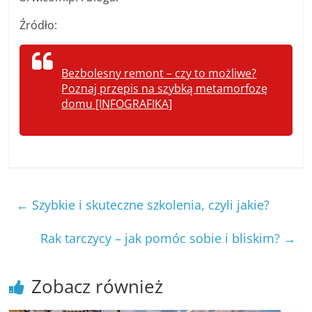
Źródło:
Bezbolesny remont – czy to możliwe?
Poznaj przepis na szybką metamorfozę
domu [INFOGRAFIKA]
←
Szybkie i skuteczne szkolenia, czyli jakie?
Rak tarczycy – jak pomóc sobie i bliskim?
→
Zobacz również