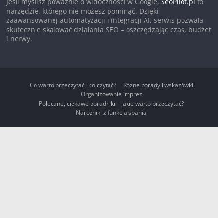
Jeśli myślisz poważnie o widoczności w Google,
SeoPilot.pl
to
narzędzie, którego nie możesz pominąć. Dzięki
zaawansowanej automatyzacji i integracji AI, serwis pozwala
skutecznie skalować działania SEO – oszczędzając czas, budżet
i nerwy.
Co warto przeczytać i co czytać?
Różne porady i wskazówki
Organizowanie imprez
Polecane, ciekawe poradniki – jakie warto przeczytać?
Narożniki z funkcją spania