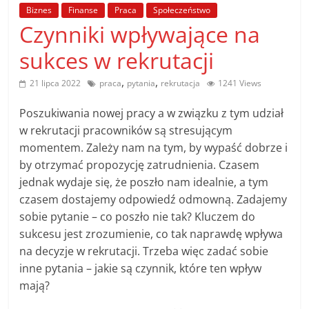
poradniki.
Biznes
Finanse
Praca
Społeczeństwo
Czynniki wpływające na
Porady
sukces w rekrutacji
–
praktyczne
,
,
21 lipca 2022
praca
pytania
rekrutacja
1241 Views
porady
i
Poszukiwania nowej pracy a w związku z tym udział
wskazówki
w rekrutacji pracowników są stresującym
–
momentem. Zależy nam na tym, by wypaść dobrze i
poradniki
by otrzymać propozycję zatrudnienia. Czasem
na
jednak wydaje się, że poszło nam idealnie, a tym
każdy
czasem dostajemy odpowiedź odmowną. Zadajemy
temat
sobie pytanie – co poszło nie tak? Kluczem do
sukcesu jest zrozumienie, co tak naprawdę wpływa
na decyzje w rekrutacji. Trzeba więc zadać sobie
inne pytania – jakie są czynnik, które ten wpływ
mają?