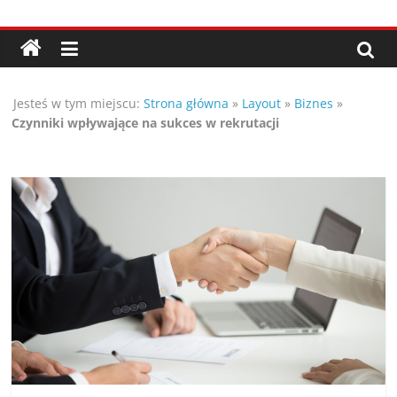
Przejdź
Porady,
do
treści
wskazówki
Jesteś w tym miejscu:
Strona główna
»
Layout
»
Biznes
»
oraz
Czynniki wpływające na sukces w rekrutacji
ciekawe
rady
–
poznaj
te