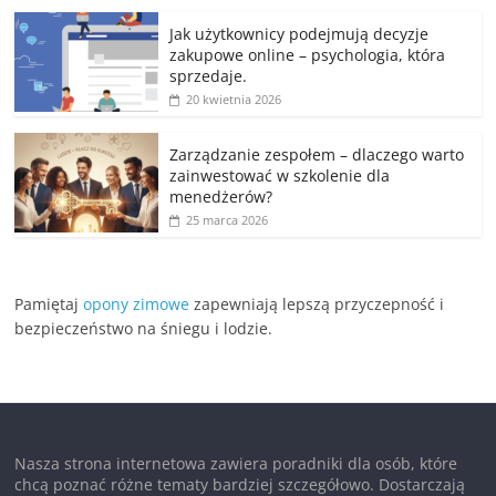
Jak użytkownicy podejmują decyzje
zakupowe online – psychologia, która
sprzedaje.
20 kwietnia 2026
Zarządzanie zespołem – dlaczego warto
zainwestować w szkolenie dla
menedżerów?
25 marca 2026
Pamiętaj
opony zimowe
zapewniają lepszą przyczepność i
bezpieczeństwo na śniegu i lodzie.
Nasza strona internetowa zawiera poradniki dla osób, które
chcą poznać różne tematy bardziej szczegółowo. Dostarczają