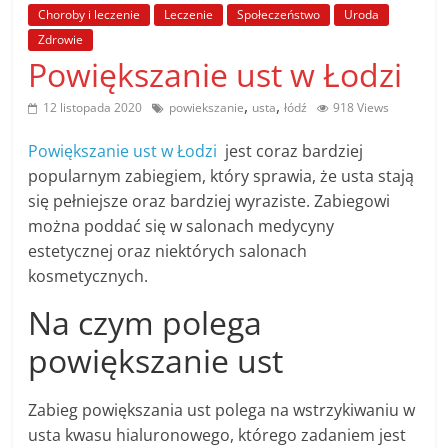
poradniki.
Choroby i leczenie
Leczenie
Społeczeństwo
Uroda
Zdrowie
Powiększanie ust w Łodzi
Porady
–
,
,
12 listopada 2020
powiekszanie
usta
łódź
918 Views
praktyczne
porady
Powiększanie ust w Łodzi
jest coraz bardziej
i
popularnym zabiegiem, który sprawia, że usta stają
wskazówki
się pełniejsze oraz bardziej wyraziste. Zabiegowi
–
można poddać się w salonach medycyny
poradniki
estetycznej oraz niektórych salonach
na
kosmetycznych.
każdy
temat
Na czym polega
powiększanie ust
Zabieg powiększania ust polega na wstrzykiwaniu w
usta kwasu hialuronowego, którego zadaniem jest