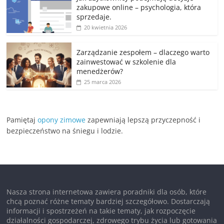
zakupowe online – psychologia, która
sprzedaje.
20 kwietnia 2026
Zarządzanie zespołem – dlaczego warto
zainwestować w szkolenie dla
menedżerów?
25 marca 2026
Pamiętaj
opony zimowe
zapewniają lepszą przyczepność i
bezpieczeństwo na śniegu i lodzie.
Nasza strona internetowa zawiera poradniki dla osób, które
chcą poznać różne tematy bardziej szczegółowo. Dostarczają
informacji i spostrzeżeń na takie tematy, jak rozpoczęcie
działalności gospodarczej, zdrowego trybu życia lub gotowania