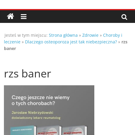
Przejdź
Porady,
do
treści
wskazówki
Jesteś w tym miejscu:
Strona główna
»
Zdrowie
»
Choroby i
oraz
leczenie
»
Dlaczego osteoporoza jest tak niebezpieczna?
»
rzs
baner
ciekawe
rzs baner
rady
–
poznaj
te