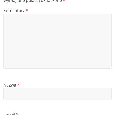
Wymagane pola są oznaczone
*
Komentarz
*
Nazwa
*
E-mail
*