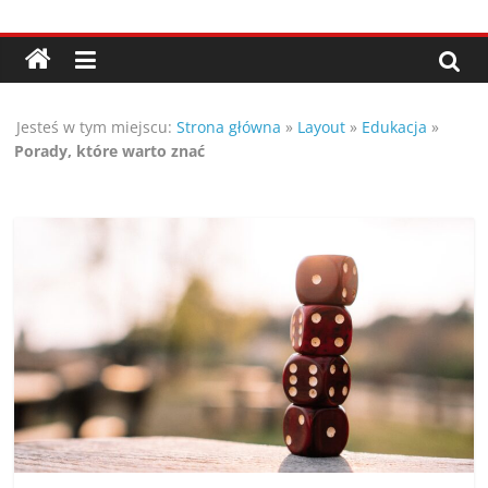
Przejdź
Porady,
do
treści
wskazówki
Jesteś w tym miejscu:
Strona główna
»
Layout
»
Edukacja
»
oraz
Porady, które warto znać
ciekawe
rady
–
poznaj
te