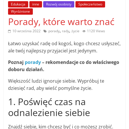
poradniki.
Edukacja
inne
Rozwój osobisty
Społeczeństwo
Wyróżnione
Porady, które warto znać
Porady
–
,
,
10 września 2022
porady
rady
życie
1120 Views
praktyczne
porady
Łatwo uzyskać radę od kogoś, kogo chcesz usłyszeć,
i
ale twój najlepszy przyjaciel jest jedynym.
wskazówki
–
Poznaj
porady
– rekomendacje co do właściwego
poradniki
doboru działań.
na
Większość ludzi ignoruje siebie. Wypróbuj te
każdy
dziesięć rad, aby wieść pomyślne życie.
temat
1. Poświęć czas na
odnalezienie siebie
Znajdź siebie, kim chcesz być i co możesz zrobić.