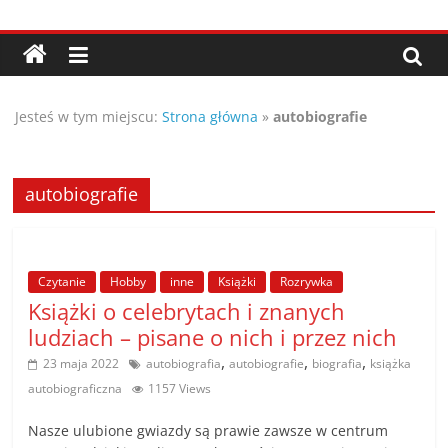
Przejdź
Porady,
do
treści
wskazówki
Jesteś w tym miejscu:
Strona główna
»
autobiografie
oraz
ciekawe
autobiografie
rady
Czytanie
Hobby
inne
Książki
Rozrywka
–
Książki o celebrytach i znanych
ludziach – pisane o nich i przez nich
poznaj
,
,
,
23 maja 2022
autobiografia
autobiografie
biografia
książka
autobiograficzna
1157 Views
te
Nasze ulubione gwiazdy są prawie zawsze w centrum