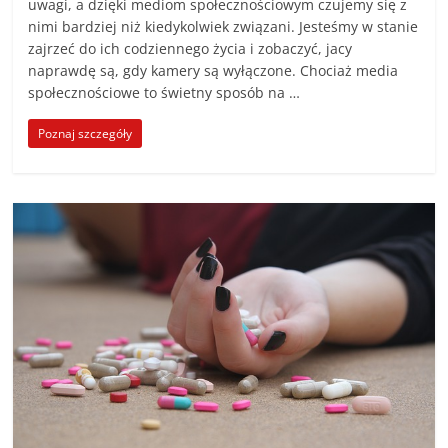
uwagi, a dzięki mediom społecznościowym czujemy się z
poradniki.
nimi bardziej niż kiedykolwiek związani. Jesteśmy w stanie
zajrzeć do ich codziennego życia i zobaczyć, jacy
Porady
naprawdę są, gdy kamery są wyłączone. Chociaż media
–
społecznościowe to świetny sposób na …
praktyczne
Poznaj szczegóły
porady
i
wskazówki
–
poradniki
na
każdy
temat