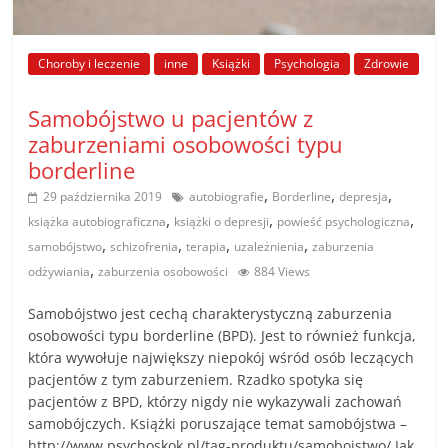
Choroby i leczenie
inne
Książki
Psychologia
Zdrowie
Samobójstwo u pacjentów z
zaburzeniami osobowości typu
borderline
,
,
,
29 października 2019
autobiografie
Borderline
depresja
,
,
,
książka autobiograficzna
książki o depresji
powieść psychologiczna
,
,
,
,
samobójstwo
schizofrenia
terapia
uzależnienia
zaburzenia
,
odżywiania
zaburzenia osobowości
884 Views
Samobójstwo jest cechą charakterystyczną zaburzenia
osobowości typu borderline (BPD). Jest to również funkcja,
która wywołuje największy niepokój wśród osób leczących
pacjentów z tym zaburzeniem. Rzadko spotyka się
pacjentów z BPD, którzy nigdy nie wykazywali zachowań
samobójczych. Książki poruszające temat samobójstwa –
http://www.psychoskok.pl/tag-produktu/samobojstwo/ Jak