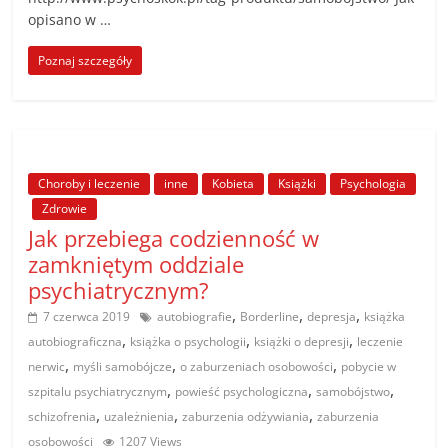
opisano w …
Poznaj szczegóły
Choroby i leczenie
inne
Kobieta
Książki
Psychologia
Zdrowie
Jak przebiega codzienność w
zamkniętym oddziale
psychiatrycznym?
,
,
,
7 czerwca 2019
autobiografie
Borderline
depresja
książka
,
,
,
autobiograficzna
książka o psychologii
książki o depresji
leczenie
,
,
,
nerwic
myśli samobójcze
o zaburzeniach osobowości
pobycie w
,
,
,
szpitalu psychiatrycznym
powieść psychologiczna
samobójstwo
,
,
,
schizofrenia
uzależnienia
zaburzenia odżywiania
zaburzenia
osobowości
1207 Views