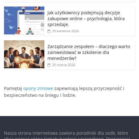
Jak użytkownicy podejmują decyzje
zakupowe online – psychologia, która
sprzedaje.
20 kwietnia 2026
Zarządzanie zespołem – dlaczego warto
zainwestować w szkolenie dla
menedżerów?
25 marca 2026
Pamiętaj
opony zimowe
zapewniają lepszą przyczepność i
bezpieczeństwo na śniegu i lodzie.
Nasza strona internetowa zawiera poradniki dla osób, które
chcą poznać różne tematy bardziej szczegółowo. Dostarczają