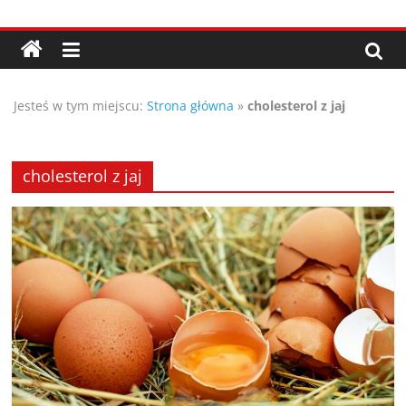
Przejdź
Porady,
do
treści
wskazówki
Jesteś w tym miejscu:
Strona główna
»
cholesterol z jaj
oraz
ciekawe
cholesterol z jaj
rady
–
poznaj
te