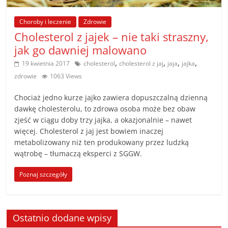
poradniki.
Choroby i leczenie
Zdrowie
Porady
Cholesterol z jajek – nie taki straszny,
–
jak go dawniej malowano
praktyczne
,
,
,
,
19 kwietnia 2017
cholesterol
cholesterol z jaj
jaja
jajka
porady
zdrowie
1063 Views
i
wskazówki
Chociaż jedno kurze jajko zawiera dopuszczalną dzienną
–
dawkę cholesterolu, to zdrowa osoba może bez obaw
poradniki
zjeść w ciągu doby trzy jajka, a okazjonalnie – nawet
więcej. Cholesterol z jaj jest bowiem inaczej
na
metabolizowany niż ten produkowany przez ludzką
każdy
wątrobę – tłumaczą eksperci z SGGW.
temat
Poznaj szczegóły
Ostatnio dodane wpisy