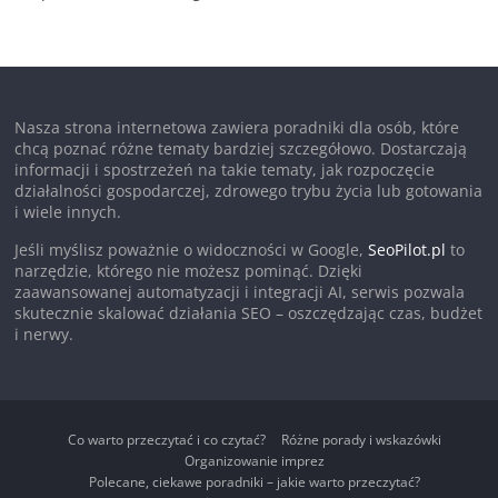
Nasza strona internetowa zawiera poradniki dla osób, które
chcą poznać różne tematy bardziej szczegółowo. Dostarczają
informacji i spostrzeżeń na takie tematy, jak rozpoczęcie
działalności gospodarczej, zdrowego trybu życia lub gotowania
i wiele innych.
Jeśli myślisz poważnie o widoczności w Google,
SeoPilot.pl
to
narzędzie, którego nie możesz pominąć. Dzięki
zaawansowanej automatyzacji i integracji AI, serwis pozwala
skutecznie skalować działania SEO – oszczędzając czas, budżet
i nerwy.
Co warto przeczytać i co czytać?
Różne porady i wskazówki
Organizowanie imprez
Polecane, ciekawe poradniki – jakie warto przeczytać?