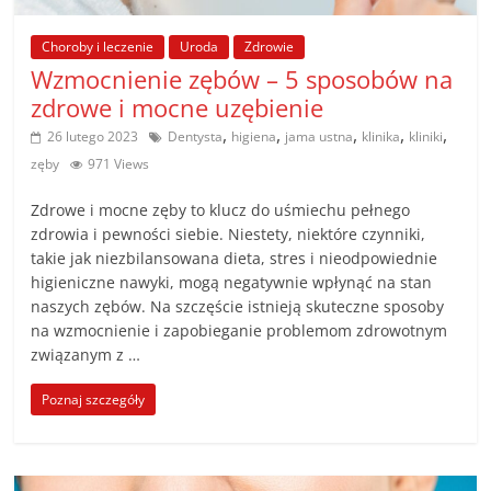
poradniki.
Choroby i leczenie
Uroda
Zdrowie
Porady
Wzmocnienie zębów – 5 sposobów na
–
zdrowe i mocne uzębienie
praktyczne
,
,
,
,
,
26 lutego 2023
Dentysta
higiena
jama ustna
klinika
kliniki
porady
zęby
971 Views
i
wskazówki
Zdrowe i mocne zęby to klucz do uśmiechu pełnego
–
zdrowia i pewności siebie. Niestety, niektóre czynniki,
poradniki
takie jak niezbilansowana dieta, stres i nieodpowiednie
higieniczne nawyki, mogą negatywnie wpłynąć na stan
na
naszych zębów. Na szczęście istnieją skuteczne sposoby
każdy
na wzmocnienie i zapobieganie problemom zdrowotnym
temat
związanym z …
Poznaj szczegóły