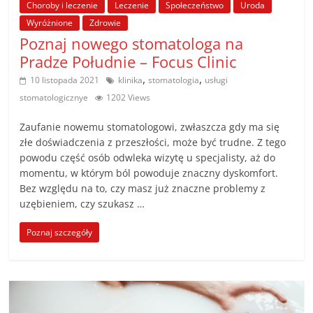
Choroby i leczenie
Leczenie
Społeczeństwo
Uroda
Wyróżnione
Zdrowie
Poznaj nowego stomatologa na
Pradze Południe – Focus Clinic
,
,
10 listopada 2021
klinika
stomatologia
usługi
stomatologicznye
1202 Views
Zaufanie nowemu stomatologowi, zwłaszcza gdy ma się
złe doświadczenia z przeszłości, może być trudne. Z tego
powodu część osób odwleka wizytę u specjalisty, aż do
momentu, w którym ból powoduje znaczny dyskomfort.
Bez względu na to, czy masz już znaczne problemy z
uzębieniem, czy szukasz …
Poznaj szczegóły