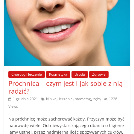
Choroby i leczenie
Kosmetyka
Uroda
Zdrowie
Próchnica – czym jest i jak sobie z nią
radzić?
,
,
,
1 grudnia 2021
klinika
leczenie
stomatog
zęby
1228
Views
Na próchnicę może zachorować każdy. Przyczyn może być
naprawdę wiele. Od niewystarczającego dbania o higienę
jamy ustnej, przez nadmierną ilość spożywanych cukrów,