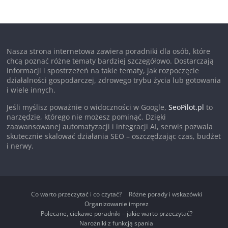
Nasza strona internetowa zawiera poradniki dla osób, które
chcą poznać różne tematy bardziej szczegółowo. Dostarczają
informacji i spostrzeżeń na takie tematy, jak rozpoczęcie
działalności gospodarczej, zdrowego trybu życia lub gotowania
i wiele innych.
Jeśli myślisz poważnie o widoczności w Google,
SeoPilot.pl
to
narzędzie, którego nie możesz pominąć. Dzięki
zaawansowanej automatyzacji i integracji AI, serwis pozwala
skutecznie skalować działania SEO – oszczędzając czas, budżet
i nerwy.
Co warto przeczytać i co czytać?
Różne porady i wskazówki
Organizowanie imprez
Polecane, ciekawe poradniki – jakie warto przeczytać?
Narożniki z funkcją spania