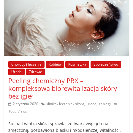
Choroby i leczenie
Kobieta
Kosmetyka
Społeczeństwo
Uroda
Zdrowie
Peeling chemiczny PRX –
kompleksowa biorewitalizacja skóry
bez igieł
,
,
,
,
2 stycznia 2020
klinika
leczenie
skóra
uroda
zabiegi
1068 Views
Sucha i wiotka skóra sprawia, że twarz wygląda na
zmęczoną, pozbawioną blasku i młodzieńczej witalności.