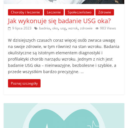
poradniki.
Choroby i leczenie
Leczenie
Społeczeństwo
Zdrowie
Porady
Jak wykonuje się badanie USG oka?
–
,
,
,
,
9 lipca 2023
badnia
oko
usg
wzrok
zdrowie
983 Views
praktyczne
porady
W dzisiejszych czasach coraz więcej osób zwraca uwagę
i
na swoje zdrowie, w tym również na stan wzroku. Badania
okulistyczne są istotnym elementem diagnostyki i
wskazówki
profilaktyki chorób narządu wzroku. Jednym z nich jest
–
badanie USG oka – nieinwazyjne, bezbolesne i szybkie, a
poradniki
przede wszystkim bardzo precyzyjne. …
na
każdy
Poznaj szczegóły
temat