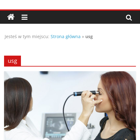
Przejdź
Porady,
do
treści
wskazówki
Jesteś w tym miejscu:
Strona główna
»
usg
oraz
ciekawe
usg
rady
–
poznaj
te