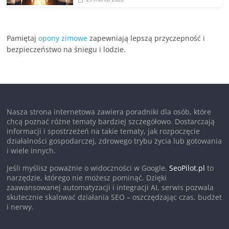
Pamiętaj
opony zimowe
zapewniają lepszą przyczepność i
bezpieczeństwo na śniegu i lodzie.
Nasza strona internetowa zawiera poradniki dla osób, które
chcą poznać różne tematy bardziej szczegółowo. Dostarczają
informacji i spostrzeżeń na takie tematy, jak rozpoczęcie
działalności gospodarczej, zdrowego trybu życia lub gotowania
i wiele innych.
Jeśli myślisz poważnie o widoczności w Google,
SeoPilot.pl
to
narzędzie, którego nie możesz pominąć. Dzięki
zaawansowanej automatyzacji i integracji AI, serwis pozwala
skutecznie skalować działania SEO – oszczędzając czas, budżet
i nerwy.