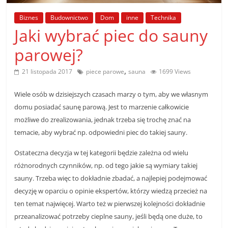
poradniki.
Biznes
Budownictwo
Dom
inne
Technika
Jaki wybrać piec do sauny
Porady
–
parowej?
praktyczne
,
porady
21 listopada 2017
piece parowe
sauna
1699 Views
i
Wiele osób w dzisiejszych czasach marzy o tym, aby we własnym
wskazówki
–
domu posiadać saunę parową. Jest to marzenie całkowicie
poradniki
możliwe do zrealizowania, jednak trzeba się trochę znać na
na
temacie, aby wybrać np. odpowiedni piec do takiej sauny.
każdy
Ostateczna decyzja w tej kategorii będzie zależna od wielu
temat
różnorodnych czynników, np. od tego jakie są wymiary takiej
sauny. Trzeba więc to dokładnie zbadać, a najlepiej podejmować
decyzję w oparciu o opinie ekspertów, którzy wiedzą przecież na
ten temat najwięcej. Warto też w pierwszej kolejności dokładnie
przeanalizować potrzeby cieplne sauny, jeśli będą one duże, to