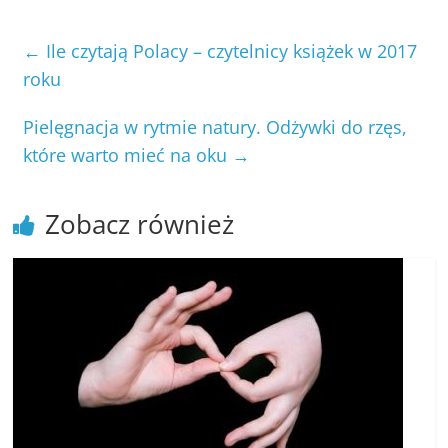
←
Ile czytają Polacy – czytelnicy książek w 2017
roku
Pielęgnacja w rytmie natury. Odżywki do rzęs,
które warto mieć na oku
→
Zobacz również