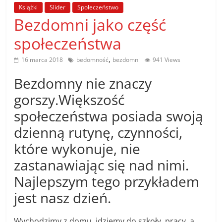
poradniki.
Książki
Slider
Społeczeństwo
Bezdomni jako część
Porady
społeczeństwa
–
praktyczne
,
16 marca 2018
bedomność
bezdomni
941 Views
porady
Bezdomny nie znaczy
i
wskazówki
gorszy.Większość
–
społeczeństwa posiada swoją
poradniki
dzienną rutynę, czynności,
na
każdy
które wykonuje, nie
temat
zastanawiając się nad nimi.
Najlepszym tego przykładem
jest nasz dzień.
Wychodzimy z domu, idziemy do szkoły, pracy, a