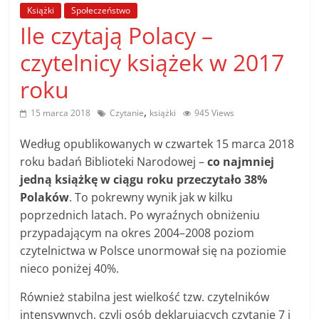
poradniki.
Książki
Społeczeństwo
Ile czytają Polacy –
Porady
czytelnicy książek w 2017
–
roku
praktyczne
porady
,
15 marca 2018
Czytanie
książki
945 Views
i
wskazówki
Według opublikowanych w czwartek 15 marca 2018
–
roku badań Biblioteki Narodowej –
co najmniej
poradniki
jedną książkę w ciągu roku przeczytało 38%
na
Polaków
. To pokrewny wynik jak w kilku
każdy
poprzednich latach. Po wyraźnych obniżeniu
temat
przypadającym na okres 2004–2008 poziom
czytelnictwa w Polsce unormował się na poziomie
nieco poniżej 40%.
Również stabilna jest wielkość tzw. czytelników
intensywnych, czyli osób deklarujących czytanie 7 i