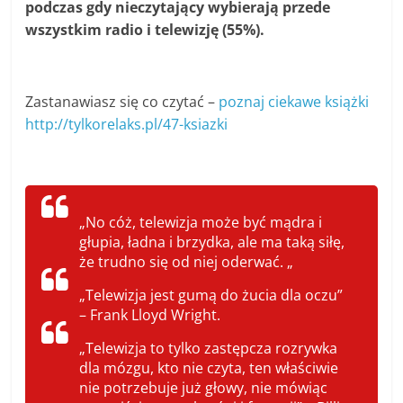
podczas gdy nieczytający wybierają przede
wszystkim radio i telewizję (55%).
Zastanawiasz się co czytać –
poznaj ciekawe książki
http://tylkorelaks.pl/47-ksiazki
„No cóż, telewizja może być mądra i
głupia, ładna i brzydka, ale ma taką siłę,
że trudno się od niej oderwać. „
„Telewizja jest gumą do żucia dla oczu”
– Frank Lloyd Wright.
„Telewizja to tylko zastępcza rozrywka
dla mózgu, kto nie czyta, ten właściwie
nie potrzebuje już głowy, nie mówiąc