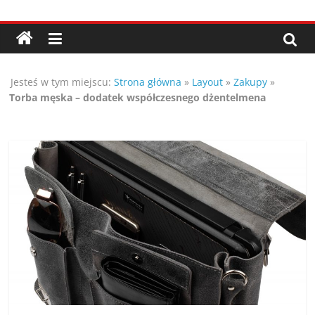
Przejdź
Porady,
do
treści
wskazówki
Jesteś w tym miejscu:
Strona główna
»
Layout
»
Zakupy
»
oraz
Torba męska – dodatek współczesnego dżentelmena
ciekawe
rady
–
poznaj
te