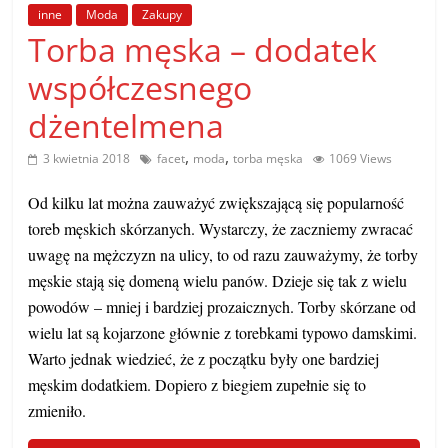
poradniki.
inne
Moda
Zakupy
Torba męska – dodatek
Porady
współczesnego
–
dżentelmena
praktyczne
porady
,
,
3 kwietnia 2018
facet
moda
torba męska
1069 Views
i
wskazówki
Od kilku lat można zauważyć zwiększającą się popularność
–
toreb męskich skórzanych. Wystarczy, że zaczniemy zwracać
poradniki
uwagę na mężczyzn na ulicy, to od razu zauważymy, że torby
na
męskie stają się domeną wielu panów. Dzieje się tak z wielu
każdy
powodów – mniej i bardziej prozaicznych. Torby skórzane od
temat
wielu lat są kojarzone głównie z torebkami typowo damskimi.
Warto jednak wiedzieć, że z początku były one bardziej
męskim dodatkiem. Dopiero z biegiem zupełnie się to
zmieniło.