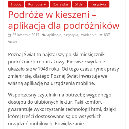
poradniki.
Hobby
Komputery
Rozrywka
Slider
Turystyka
Podróże w kieszeni –
Porady
aplikacja dla podróżników
–
praktyczne
,
,
26 kwietnia 2017
aplikacje
turystyka
zwidzanie
837
porady
Views
i
wskazówki
Poznaj Świat to najstarszy polski miesięcznik
–
podróżniczo-reportażowy. Pierwsze wydanie
poradniki
ukazało się w 1948 roku. Od tego czasu rynek prasy
na
zmienił się, dlatego Poznaj Świat inwestuje we
każdy
własną aplikację na urządzenia mobilne.
temat
Współczesny czytelnik ma potrzebę wygodnego
dostępu do ulubionych lektur. Taki komfort
gwarantuje wykorzystanie technologii html, dzięki
której treści dostosowane są do wszystkich
urządzeń mobilnych. Powiększanie