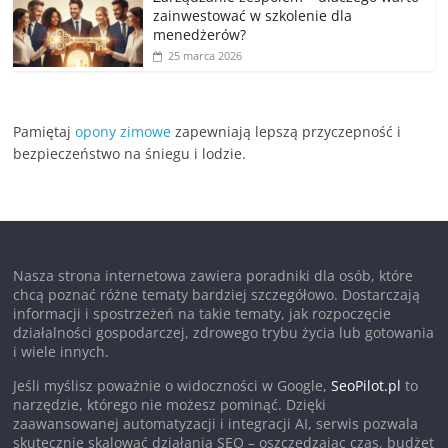
zainwestować w szkolenie dla
menedżerów?
25 marca 2026
Pamiętaj
opony zimowe
zapewniają lepszą przyczepność i
bezpieczeństwo na śniegu i lodzie.
Nasza strona internetowa zawiera poradniki dla osób, które
chcą poznać różne tematy bardziej szczegółowo. Dostarczają
informacji i spostrzeżeń na takie tematy, jak rozpoczęcie
działalności gospodarczej, zdrowego trybu życia lub gotowania
i wiele innych.
Jeśli myślisz poważnie o widoczności w Google,
SeoPilot.pl
to
narzędzie, którego nie możesz pominąć. Dzięki
zaawansowanej automatyzacji i integracji AI, serwis pozwala
skutecznie skalować działania SEO – oszczędzając czas, budżet