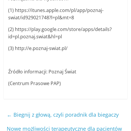
(1) https://itunes.apple.com/pl/app/poznaj-
swiat/id929021748?l=pl&mt=8
(2) https://play.google.com/store/apps/details?
id=pl.poznaj.swiat&hl=pl
(3) http://e.poznaj-swiat.pl/
Źródło informacji: Poznaj Świat
(Centrum Prasowe PAP)
←
Biegnij z głową, czyli poradnik dla biegaczy
Nowe możliwości terapeutyczne dla pacjentów