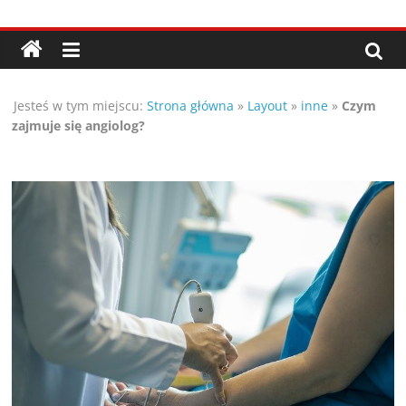
Przejdź
Porady,
do
treści
wskazówki
Jesteś w tym miejscu:
Strona główna
»
Layout
»
inne
»
Czym
oraz
zajmuje się angiolog?
ciekawe
rady
–
poznaj
te