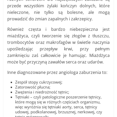
przede wszystkim żylaki kończyn dolnych, które
nieleczone, nie tylko są bolesne, ale mogą
prowadzić do zmian zapalnych i zakrzepicy.
Również częsta i bardzo niebezpieczna jest
miażdżyca, czyli tworzenie się złogów z tłuszczu,
trombocytów oraz makrofagów w świetle naczynia
upośledzając przepływ krwi, przy pełnym
zamknięciu zaś całkowicie je hamując. Miażdżyca
może być przyczyną zawałów serca oraz udarów.
Inne diagnozowane przez angiologa zaburzenia to:
Zespół stopy cukrzycowej;
Zatorowość płucna;
Zwężenia i niedrożność tętnic;
Tętniaki – czyli patologiczne poszerzenie tętnicy,
które mogą się w różnych częściach organizmu,
więc wyróżnia się tętniaki aorty, serca, tętnicy
udowej, podkolanowej, brzusznej, nerkowej, czy
tętnic mózgowych;