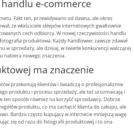
handlu e-commerce
netu. Fakt ten, przewidywano od dawna, ale okres
ował, że właściciele sklepów internetowych gwałtownie
cowanych cech odbiorcy. W nowej rzeczywistości handlu
fotografia produktowa. Każdy handlowiec zawsze zdawał
 w sprzedaży, ale dzisiaj, w świetle konkurencji walczącej
tu nabiera nowego znaczenia.
duktowej ma znaczenie
ów przekonują klientów i świadczą o profesjonalizmie
go produktu i procesu sprzedaży, ale też urozmaicają i
c w ten sposób również na korzyść sprzedawcy. Dobrze
egółów produktu, co ma zachęcić klienta do zakupu, ale
owo. Bardzo często kupujący w internecie mniejszą wagę
jąc się od razu do fotografii produktowej i to ona