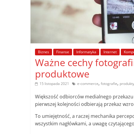
poradniki.
Porady
–
praktyczne
porady
i
Biznes
Finanse
Informatyka
Internet
Kompu
wskazówki
Ważne cechy fotografi
–
produktowe
poradniki
na
,
,
15 listopada 2021
e-commerce
fotografie
produkt
każdy
temat
Większość odbiorców medialnego przekazu n
pierwszej kolejności odbierają przekaz wzr
To umiejętność, a raczej mechanika percepcji
wszystkim nagłówkami, a uwagę czytającego z