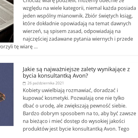
Chociaż wiarę podzielić możemy obecnie ze
względu na wiele kategorii, niemal każda posiada
jeden wspólny mianownik. Zbiór świętych ksiąg,
które dokładnie opowiadają na temat dawnych
wierzeń, są spisem zasad, odpowiadają na
najczęściej zadawane pytania wiernych i przede
orzyli tę wiarę …
Jakie są najważniejsze zalety wynikające z
bycia konsultantką Avon?
26 października 2021
Kobiety uwielbiają rozmawiać, doradzać i
kupować kosmetyki. Pozwalają one nie tylko
dbać o urodę, ale zwiększają pewność siebie.
Bardzo dobrym sposobem na to, aby być zawsze
na bieżąco i mieć dostęp do wysokiej jakości
produktów jest bycie konsultantką Avon. Tego