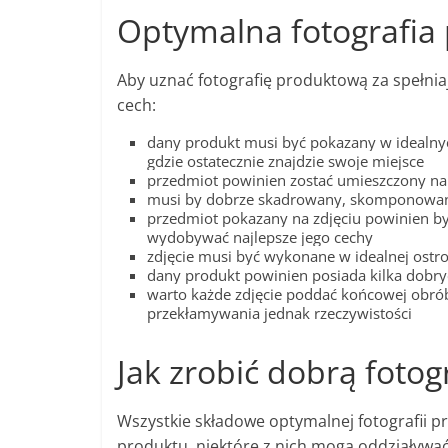
Optymalna fotografia
Aby uznać fotografię produktową za spełnia
cech:
dany produkt musi być pokazany w idealnyc
gdzie ostatecznie znajdzie swoje miejsce
przedmiot powinien zostać umieszczony na
musi by dobrze skadrowany, skomponowany 
przedmiot pokazany na zdjęciu powinien by
wydobywać najlepsze jego cechy
zdjęcie musi być wykonane w idealnej ostro
dany produkt powinien posiada kilka dobrych
warto każde zdjęcie poddać końcowej obróbce
przekłamywania jednak rzeczywistości
Jak zrobić dobrą foto
Wszystkie składowe optymalnej fotografii p
produktu, niektóre z nich mogą oddziaływać 