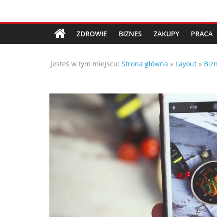
Przejdź
Porady,
do
treści
ZDROWIE
BIZNES
ZAKUPY
PRACA
wskazówki
Jesteś w tym miejscu:
Strona główna
»
Layout
»
Biz
oraz
ciekawe
rady
–
poznaj
te