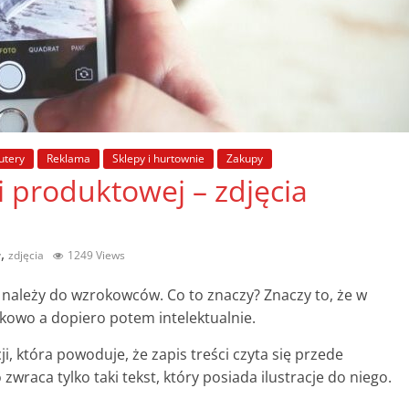
tery
Reklama
Sklepy i hurtownie
Zakupy
i produktowej – zdjęcia
,
y
zdjęcia
1249 Views
ależy do wzrokowców. Co to znaczy? Znaczy to, że w
okowo a dopiero potem intelektualnie.
, która powoduje, że zapis treści czyta się przede
wraca tylko taki tekst, który posiada ilustracje do niego.