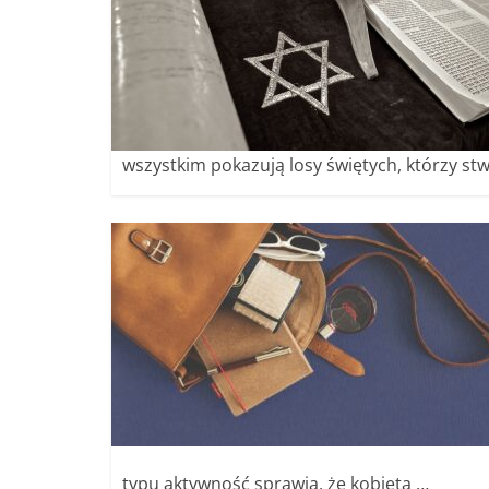
wszystkim pokazują losy świętych, którzy stw
typu aktywność sprawia, że kobieta …