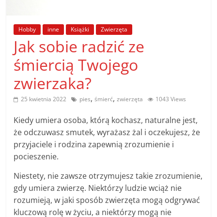
poradniki.
Hobby
inne
Książki
Zwierzęta
Porady
Jak sobie radzić ze
–
praktyczne
śmiercią Twojego
porady
zwierzaka?
i
wskazówki
,
,
25 kwietnia 2022
pies
śmierć
zwierzęta
1043 Views
–
poradniki
Kiedy umiera osoba, którą kochasz, naturalne jest,
na
że odczuwasz smutek, wyrażasz żal i oczekujesz, że
każdy
przyjaciele i rodzina zapewnią zrozumienie i
temat
pocieszenie.
Niestety, nie zawsze otrzymujesz takie zrozumienie,
gdy umiera zwierzę. Niektórzy ludzie wciąż nie
rozumieją, w jaki sposób zwierzęta mogą odgrywać
kluczową rolę w życiu, a niektórzy mogą nie