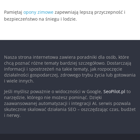
Pamiętaj
opony zimowe
zapewniają lepszą przyczepność i
bezpieczeństwo na śniegu i lodzie.
Nasza strona internetowa zawiera poradniki dla osób, które
chcą poznać różne tematy bardziej szczegółowo. Dostarczają
informacji i spostrzeżeń na takie tematy, jak rozpoczęcie
działalności gospodarczej, zdrowego trybu życia lub gotowania
i wiele innych.
Jeśli myślisz poważnie o widoczności w Google,
SeoPilot.pl
to
narzędzie, którego nie możesz pominąć. Dzięki
zaawansowanej automatyzacji i integracji AI, serwis pozwala
skutecznie skalować działania SEO – oszczędzając czas, budżet
i nerwy.