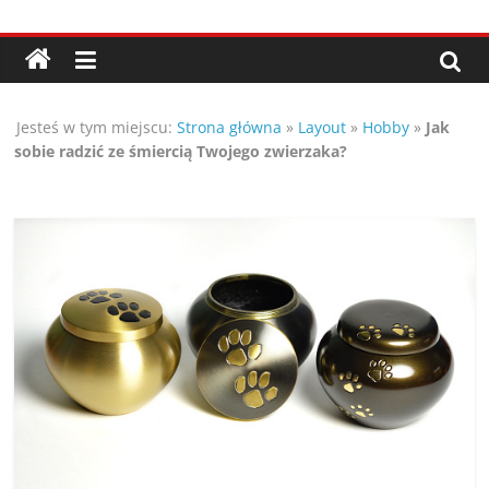
Przejdź
Porady,
do
treści
wskazówki
Jesteś w tym miejscu:
Strona główna
»
Layout
»
Hobby
»
Jak
oraz
sobie radzić ze śmiercią Twojego zwierzaka?
ciekawe
rady
–
poznaj
te