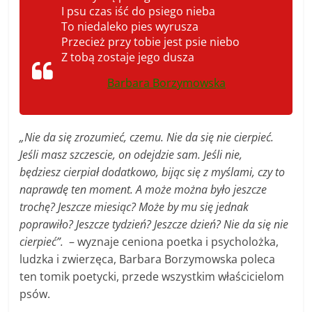
I psu czas iść do psiego nieba
To niedaleko pies wyrusza
Przecież przy tobie jest psie niebo
Z tobą zostaje jego dusza
Barbara Borzymowska
„Nie da się zrozumieć, czemu. Nie da się nie cierpieć.
Jeśli masz szczescie, on odejdzie sam. Jeśli nie,
będziesz cierpiał dodatkowo, bijąc się z myślami, czy to
naprawdę ten moment. A może można było jeszcze
trochę? Jeszcze miesiąc? Może by mu się jednak
poprawiło? Jeszcze tydzień? Jeszcze dzień? Nie da się nie
cierpieć”.
– wyznaje ceniona poetka i psycholożka,
ludzka i zwierzęca, Barbara Borzymowska poleca
ten tomik poetycki, przede wszystkim właścicielom
psów.