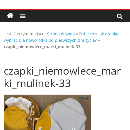
Przejdź
Porady,
do
treści
wskazówki
Jesteś w tym miejscu:
Strona główna
»
Dziecko
»
Jak czapkę
oraz
wybrać dla noworodka od pierwszych dni życia?
»
czapki_niemowlece_marki_mulinek-33
ciekawe
czapki_niemowlece_mar
rady
ki_mulinek-33
–
poznaj
te