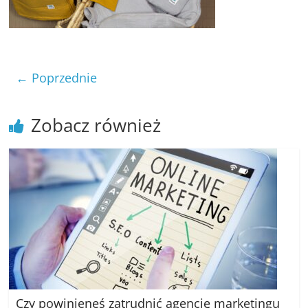
poradniki.
Porady
–
← Poprzednie
praktyczne
porady
i
Zobacz również
wskazówki
–
poradniki
na
każdy
temat
Czy powinieneś zatrudnić agencję marketingu