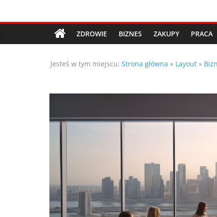
Przejdź
Porady,
do
treści
ZDROWIE
BIZNES
ZAKUPY
PRACA
wskazówki
Jesteś w tym miejscu:
Strona główna
»
Layout
»
Biz
oraz
ciekawe
rady
–
poznaj
te