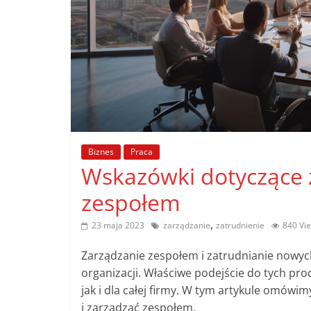
poradniki.
Porady
–
praktyczne
porady
i
wskazówki
Biznes
Praca
–
Wskazówki dotyczące z
poradniki
na
zespołem
każdy
temat
,
23 maja 2023
zarządzanie
zatrudnienie
840 Vi
Zarządzanie zespołem i zatrudnianie nowyc
organizacji. Właściwe podejście do tych p
jak i dla całej firmy. W tym artykule omówi
i zarządzać zespołem.