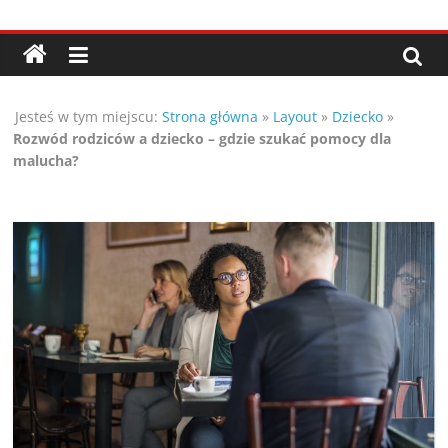
Przejdź
Porady,
do
treści
wskazówki
Jesteś w tym miejscu:
Strona główna
»
Layout
»
Dziecko
»
oraz
Rozwód rodziców a dziecko – gdzie szukać pomocy dla
malucha?
ciekawe
rady
–
poznaj
te