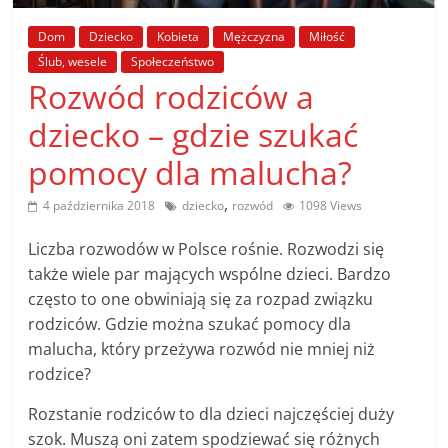
poradniki.
Dom
Dziecko
Kobieta
Mężczyzna
Miłość
Ślub, wesele
Społeczeństwo
Porady
Rozwód rodziców a
–
praktyczne
dziecko – gdzie szukać
porady
pomocy dla malucha?
i
wskazówki
,
4 października 2018
dziecko
rozwód
1098 Views
–
poradniki
Liczba rozwodów w Polsce rośnie. Rozwodzi się
na
także wiele par mających wspólne dzieci. Bardzo
każdy
często to one obwiniają się za rozpad związku
temat
rodziców. Gdzie można szukać pomocy dla
malucha, który przeżywa rozwód nie mniej niż
rodzice?
Rozstanie rodziców to dla dzieci najczęściej duży
szok. Muszą oni zatem spodziewać się różnych