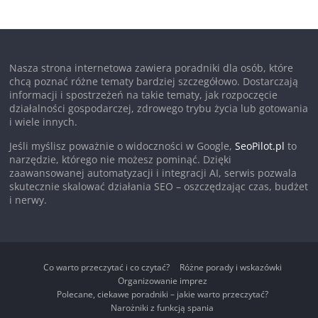
Nasza strona internetowa zawiera poradniki dla osób, które
chcą poznać różne tematy bardziej szczegółowo. Dostarczają
informacji i spostrzeżeń na takie tematy, jak rozpoczęcie
działalności gospodarczej, zdrowego trybu życia lub gotowania
i wiele innych.
Jeśli myślisz poważnie o widoczności w Google,
SeoPilot.pl
to
narzędzie, którego nie możesz pominąć. Dzięki
zaawansowanej automatyzacji i integracji AI, serwis pozwala
skutecznie skalować działania SEO – oszczędzając czas, budżet
i nerwy.
Co warto przeczytać i co czytać?
Różne porady i wskazówki
Organizowanie imprez
Polecane, ciekawe poradniki – jakie warto przeczytać?
Narożniki z funkcją spania