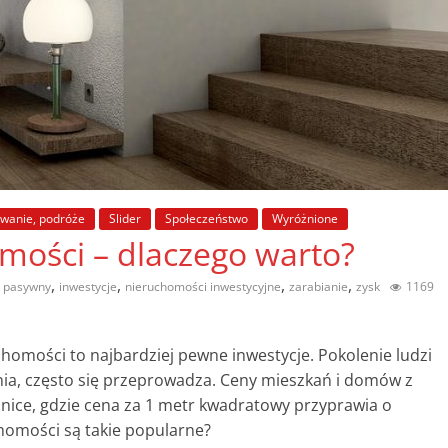
wanie, podróże
Slider
Społeczeństwo
Wyróżnione
mości – dlaczego warto?
,
,
,
,
 pasywny
inwestycje
nieruchomości inwestycyjne
zarabianie
zysk
1169
chomości to najbardziej pewne inwestycje. Pokolenie ludzi
ia, często się przeprowadza. Ceny mieszkań i domów z
lnice, gdzie cena za 1 metr kwadratowy przyprawia o
homości są takie popularne?