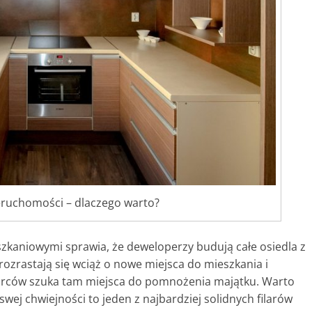
eruchomości – dlaczego warto?
zkaniowymi sprawia, że deweloperzy budują całe osiedla z
 rozrastają się wciąż o nowe miejsca do mieszkania i
iorców szuka tam miejsca do pomnożenia majątku. Warto
ej chwiejności to jeden z najbardziej solidnych filarów