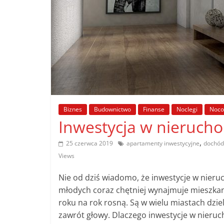
poradniki.
Porady
–
praktyczne
porady
i
wskazówki
Biznes
Budownictwo
Finanse
Noclegi
Noco
–
Inwestycja w nierucho
poradniki
na
,
25 czerwca 2019
apartamenty inwestycyjne
dochód
każdy
Views
temat
Nie od dziś wiadomo, że inwestycje w nieru
młodych coraz chętniej wynajmuje mieszkan
roku na rok rosną. Są w wielu miastach dzie
zawrót głowy. Dlaczego inwestycje w nieruc