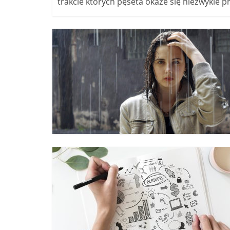
trakcie których pęseta okaże się niezwykle p