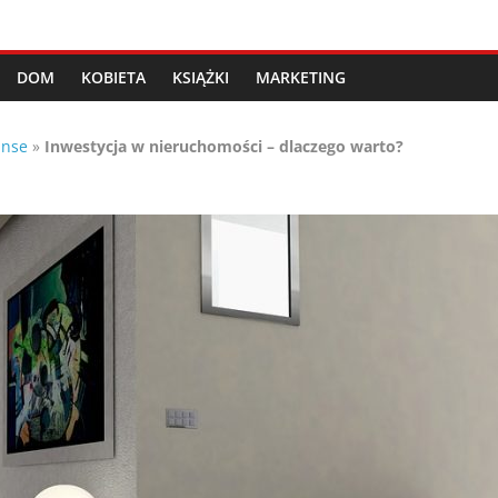
DOM
KOBIETA
KSIĄŻKI
MARKETING
anse
»
Inwestycja w nieruchomości – dlaczego warto?