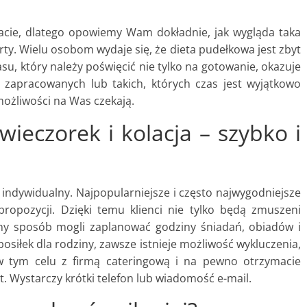
ie, dlatego opowiemy Wam dokładnie, jak wygląda taka
erty. Wielu osobom wydaje się, że dieta pudełkowa jest zbyt
asu, który należy poświęcić nie tylko na gotowanie, okazuje
ób zapracowanych lub takich, których czas jest wyjątkowo
możliwości na Was czekają.
wieczorek i kolacja – szybko i
indywidualny. Najpopularniejsze i często najwygodniejsze
ropozycji. Dzięki temu klienci nie tylko będą zmuszeni
ny sposób mogli zaplanować godziny śniadań, obiadów i
 posiłek dla rodziny, zawsze istnieje możliwość wykluczenia,
ę w tym celu z firmą cateringową i na pewno otrzymacie
. Wystarczy krótki telefon lub wiadomość e-mail.