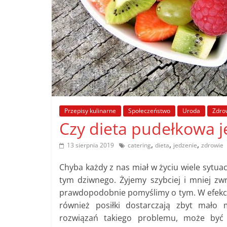
poradniki.
Porady
–
praktyczne
porady
i
wskazówki
Przepisy kulinarne
Społeczeństwo
Uroda
Zdro
–
Czy dieta pudełkowa j
poradniki
na
,
,
,
13 sierpnia 2019
catering
dieta
jedzenie
zdrowie
każdy
temat
Chyba każdy z nas miał w życiu wiele sytua
tym dziwnego. Żyjemy szybciej i mniej zwr
prawdopodobnie pomyślimy o tym. W efekcie 
również posiłki dostarczają zbyt mało
rozwiązań takiego problemu, może być 