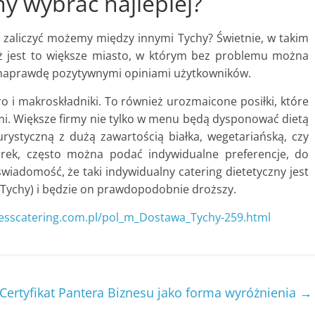
zny wybrać najlepiej?
 zaliczyć możemy między innymi Tychy? Świetnie, w takim
ż jest to większe miasto, w którym bez problemu można
ię naprawdę pozytywnymi opiniami użytkowników.
ro i makroskładniki. To również urozmaicone posiłki, które
i. Większe firmy nie tylko w menu będą dysponować dietą
turystyczną z dużą zawartością białka, wegetariańską, czy
ek, często można podać indywidualne preferencje, do
świadomość, że taki indywidualny catering dietetyczny jest
 Tychy) i będzie on prawdopodobnie droższy.
tnesscatering.com.pl/pol_m_Dostawa_Tychy-259.html
Certyfikat Pantera Biznesu jako forma wyróżnienia
→