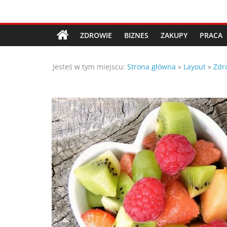
Przejdź
Porady,
do
treści
ZDROWIE
BIZNES
ZAKUPY
PRACA
wskazówki
Jesteś w tym miejscu:
Strona główna
»
Layout
»
Zdr
oraz
ciekawe
rady
–
poznaj
te