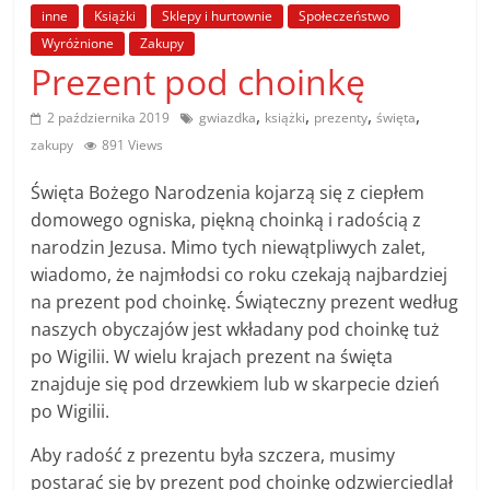
poradniki.
inne
Książki
Sklepy i hurtownie
Społeczeństwo
Wyróżnione
Zakupy
Prezent pod choinkę
Porady
–
,
,
,
,
2 października 2019
gwiazdka
książki
prezenty
święta
praktyczne
zakupy
891 Views
porady
i
Święta Bożego Narodzenia kojarzą się z ciepłem
wskazówki
domowego ogniska, piękną choinką i radością z
–
narodzin Jezusa. Mimo tych niewątpliwych zalet,
poradniki
wiadomo, że najmłodsi co roku czekają najbardziej
na
na prezent pod choinkę. Świąteczny prezent według
każdy
naszych obyczajów jest wkładany pod choinkę tuż
temat
po Wigilii. W wielu krajach prezent na święta
znajduje się pod drzewkiem lub w skarpecie dzień
po Wigilii.
Aby radość z prezentu była szczera, musimy
postarać się by prezent pod choinkę odzwierciedlał