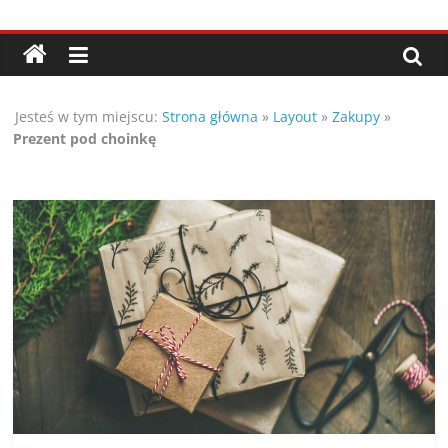
Przejdź
Porady,
do
treści
wskazówki
Jesteś w tym miejscu:
Strona główna
»
Layout
»
Zakupy
»
oraz
Prezent pod choinkę
ciekawe
rady
–
poznaj
te