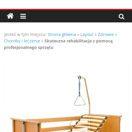
Przejdź
Porady,
do
treści
wskazówki
Jesteś w tym miejscu:
Strona główna
»
Layout
»
Zdrowie
»
oraz
Choroby i leczenie
»
Skuteczna rehabilitacja z pomocą
profesjonalnego sprzętu
ciekawe
rady
–
poznaj
te