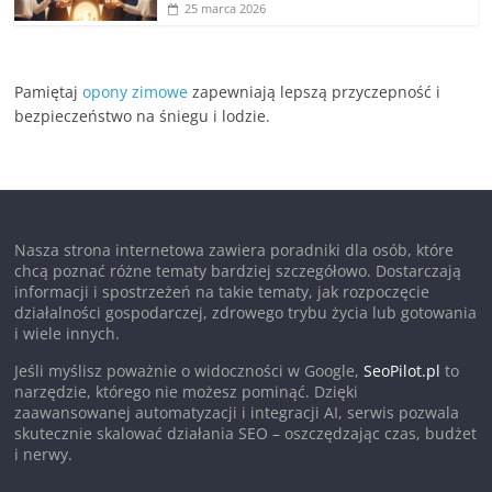
25 marca 2026
Pamiętaj
opony zimowe
zapewniają lepszą przyczepność i
bezpieczeństwo na śniegu i lodzie.
Nasza strona internetowa zawiera poradniki dla osób, które
chcą poznać różne tematy bardziej szczegółowo. Dostarczają
informacji i spostrzeżeń na takie tematy, jak rozpoczęcie
działalności gospodarczej, zdrowego trybu życia lub gotowania
i wiele innych.
Jeśli myślisz poważnie o widoczności w Google,
SeoPilot.pl
to
narzędzie, którego nie możesz pominąć. Dzięki
zaawansowanej automatyzacji i integracji AI, serwis pozwala
skutecznie skalować działania SEO – oszczędzając czas, budżet
i nerwy.