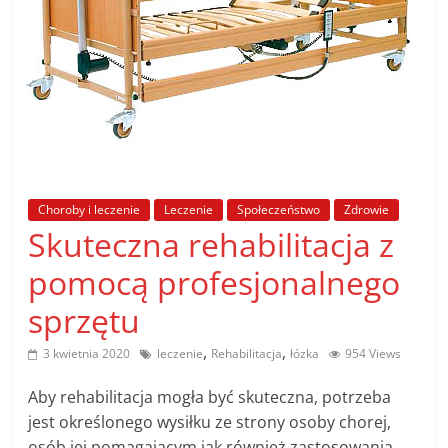
poradniki.
Porady
–
praktyczne
porady
i
wskazówki
–
Choroby i leczenie
Leczenie
Społeczeństwo
Zdrowie
Skuteczna rehabilitacja z
poradniki
na
pomocą profesjonalnego
każdy
temat
sprzętu
,
,
3 kwietnia 2020
leczenie
Rehabilitacja
łózka
954 Views
Aby rehabilitacja mogła być skuteczna, potrzeba
jest określonego wysiłku ze strony osoby chorej,
osób jej pomagającym jak również zastosowania