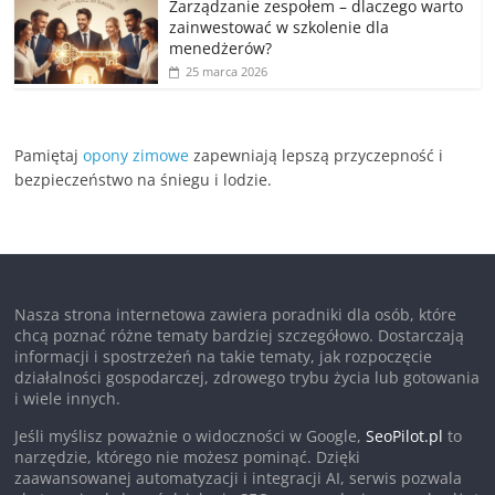
Zarządzanie zespołem – dlaczego warto
zainwestować w szkolenie dla
menedżerów?
25 marca 2026
Pamiętaj
opony zimowe
zapewniają lepszą przyczepność i
bezpieczeństwo na śniegu i lodzie.
Nasza strona internetowa zawiera poradniki dla osób, które
chcą poznać różne tematy bardziej szczegółowo. Dostarczają
informacji i spostrzeżeń na takie tematy, jak rozpoczęcie
działalności gospodarczej, zdrowego trybu życia lub gotowania
i wiele innych.
Jeśli myślisz poważnie o widoczności w Google,
SeoPilot.pl
to
narzędzie, którego nie możesz pominąć. Dzięki
zaawansowanej automatyzacji i integracji AI, serwis pozwala