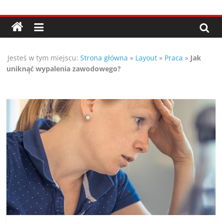
Przejdź
Porady,
do
treści
wskazówki
Jesteś w tym miejscu:
Strona główna
»
Layout
»
Praca
»
Jak
oraz
uniknąć wypalenia zawodowego?
ciekawe
rady
–
poznaj
te