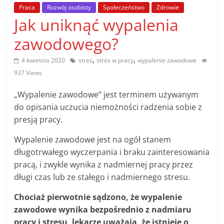
poradniki.
Praca
Rozwój osobisty
Społeczeństwo
Zdrowie
Jak uniknąć wypalenia
Porady
zawodowego?
–
praktyczne
,
,
4 kwietnia 2020
stres
stres w pracy
wypalenie zawodowe
porady
937 Views
i
wskazówki
„Wypalenie zawodowe” jest terminem używanym
–
do opisania uczucia niemożności radzenia sobie z
poradniki
presją pracy.
na
Wypalenie zawodowe jest na ogół stanem
każdy
długotrwałego wyczerpania i braku zainteresowania
temat
pracą, i zwykle wynika z nadmiernej pracy przez
długi czas lub ze stałego i nadmiernego stresu.
Chociaż pierwotnie sądzono, że wypalenie
zawodowe wynika bezpośrednio z nadmiaru
pracy i stresu, lekarze uważają, że istnieje o