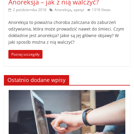
Anoreksja – jak z nią walczyć?
,
2 października 2018
Anoreksja
apetyt
1318 Views
Anoreksja to poważna choroba zaliczana do zaburzeń
odżywiania, która może prowadzić nawet do śmieci. Czym
dokładnie jest anoreksja? Jakie są jej główne objawy? W
jaki sposób można z nią walczyć?
Poznaj szczegóły
Ostatnio dodane wpisy