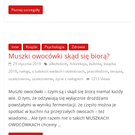
Poznaj szczegóły
inne
Książki
Psychologia
Zdrowie
Muszki owocówki skąd się biorą?
,
,
,
25 stycznia 2019
alkoholizm
Anoreksja
bulimia
książka
,
,
,
,
,
2019
nałogi
o ludzkich wadach i słabościach
pracoholizm
terapia
,
,
uzależnienia
uzależnienie
życie z nałogiem
1213 Views
Muszki owocówki – czym są i skąd się biorą niemal każdy
wie. O tym, że odżywiają się wyłącznie drożdżami
powstałymi w wyniku fermentacji, że często można je
spotkać w kuchni na przejrzałych owocach – też
wiadomo… Ale tym razem nie o takich MUSZKACH
OWOCÓWKACH chcemy …