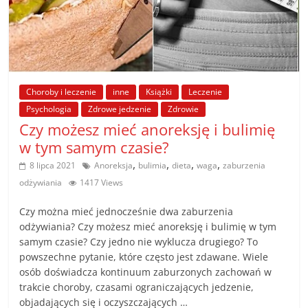
poradniki.
Porady
–
praktyczne
Choroby i leczenie
inne
Książki
Leczenie
porady
Psychologia
Zdrowe jedzenie
Zdrowie
i
Czy możesz mieć anoreksję i bulimię
wskazówki
w tym samym czasie?
–
poradniki
,
,
,
,
8 lipca 2021
Anoreksja
bulimia
dieta
waga
zaburzenia
na
odżywiania
1417 Views
każdy
temat
Czy można mieć jednocześnie dwa zaburzenia
odżywiania? Czy możesz mieć anoreksję i bulimię w tym
samym czasie? Czy jedno nie wyklucza drugiego? To
powszechne pytanie, które często jest zdawane. Wiele
osób doświadcza kontinuum zaburzonych zachowań w
trakcie choroby, czasami ograniczających jedzenie,
objadających się i oczyszczających …