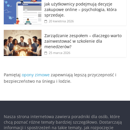
Jak użytkownicy podejmują decyzje
zakupowe online – psychologia, która
sprzedaje.
20 kwietnia 2026
Zarządzanie zespołem – dlaczego warto
zainwestować w szkolenie dla
menedżerów?
25 marca 2026
Pamiętaj
opony zimowe
zapewniają lepszą przyczepność i
bezpieczeństwo na śniegu i lodzie.
Nasza strona internetowa zawiera poradniki dla osób, które
chcą poznać różne tematy bardziej szczegółowo. Dostarczają
informacji i spostrzeżeń na takie tematy, jak rozpoczęcie