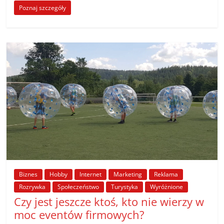
Poznaj szczegóły
Biznes
Hobby
Internet
Marketing
Reklama
Rozrywka
Społeczeństwo
Turystyka
Wyróżnione
Czy jest jeszcze ktoś, kto nie wierzy w
moc eventów firmowych?