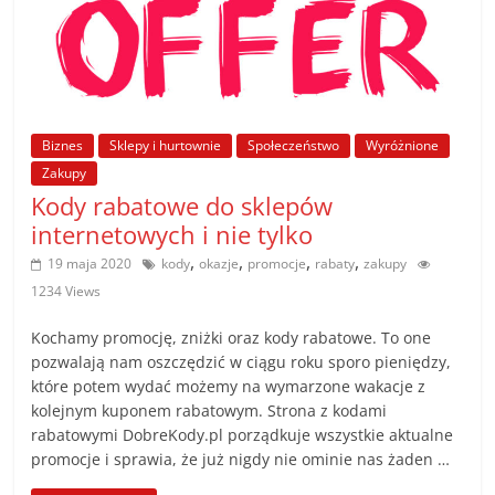
Biznes
Sklepy i hurtownie
Społeczeństwo
Wyróżnione
Zakupy
Kody rabatowe do sklepów
internetowych i nie tylko
,
,
,
,
19 maja 2020
kody
okazje
promocje
rabaty
zakupy
1234 Views
Kochamy promocję, zniżki oraz kody rabatowe. To one
pozwalają nam oszczędzić w ciągu roku sporo pieniędzy,
które potem wydać możemy na wymarzone wakacje z
kolejnym kuponem rabatowym. Strona z kodami
rabatowymi DobreKody.pl porządkuje wszystkie aktualne
promocje i sprawia, że już nigdy nie ominie nas żaden …