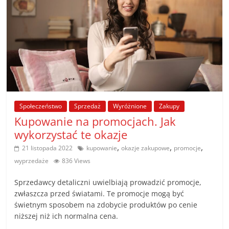
Społeczeństwo
Sprzedaż
Wyróżnione
Zakupy
Kupowanie na promocjach. Jak
wykorzystać te okazje
,
,
,
21 listopada 2022
kupowanie
okazje zakupowe
promocje
wyprzedaże
836 Views
Sprzedawcy detaliczni uwielbiają prowadzić promocje,
zwłaszcza przed światami. Te promocje mogą być
świetnym sposobem na zdobycie produktów po cenie
niższej niż ich normalna cena.