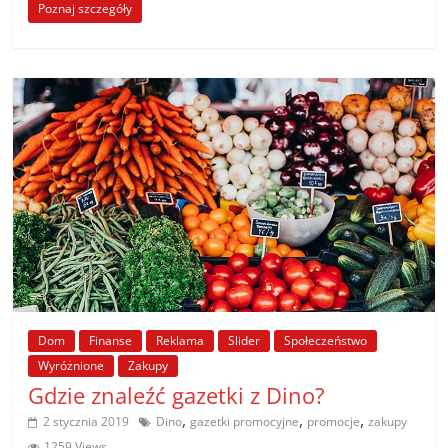
Poznaj szczegóły
Dom
Finanse
Reklama
Slider
Społeczeństwo
Wyróżnione
Zakupy
Gdzie znaleźć gazetki z Dino?
,
,
,
2 stycznia 2019
Dino
gazetki promocyjne
promocje
zakupy
1259 Views