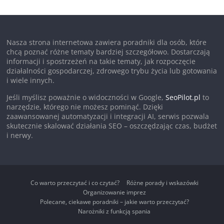
Nasza strona internetowa zawiera poradniki dla osób, które
chcą poznać różne tematy bardziej szczegółowo. Dostarczają
informacji i spostrzeżeń na takie tematy, jak rozpoczęcie
działalności gospodarczej, zdrowego trybu życia lub gotowania
i wiele innych.
Jeśli myślisz poważnie o widoczności w Google,
SeoPilot.pl
to
narzędzie, którego nie możesz pominąć. Dzięki
zaawansowanej automatyzacji i integracji AI, serwis pozwala
skutecznie skalować działania SEO – oszczędzając czas, budżet
i nerwy.
Co warto przeczytać i co czytać?
Różne porady i wskazówki
Organizowanie imprez
Polecane, ciekawe poradniki – jakie warto przeczytać?
Narożniki z funkcją spania