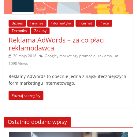
Biznes
Finanse
Informatyka
Internet
Praca
Technika
Zakupy
Reklama AdWords – za co płaci
reklamodawca
,
,
,
30 maja 2018
Google
marketing
promocje
reklama
1090 Views
Reklamy AdWords to obecnie jedna z najskuteczniejszych
form marketingu internetowego.
Poznaj szczegóły
Ostatnio dodane wpisy