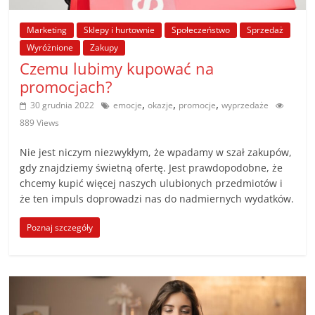
poradniki.
Marketing
Sklepy i hurtownie
Społeczeństwo
Sprzedaż
Porady
Wyróżnione
Zakupy
–
Czemu lubimy kupować na
praktyczne
promocjach?
porady
,
,
,
30 grudnia 2022
emocje
okazje
promocje
wyprzedaże
i
889 Views
wskazówki
–
Nie jest niczym niezwykłym, że wpadamy w szał zakupów,
poradniki
gdy znajdziemy świetną ofertę. Jest prawdopodobne, że
na
chcemy kupić więcej naszych ulubionych przedmiotów i
każdy
że ten impuls doprowadzi nas do nadmiernych wydatków.
temat
Poznaj szczegóły