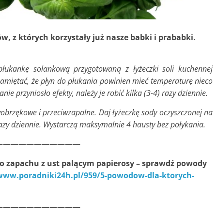
, z których korzystały już nasze babki i prababki.
łukankę solankową przygotowaną z łyżeczki soli kuchennej
pamiętać, że płyn do płukania powinien mieć temperaturę nieco
e przyniosło efekty, należy je robić kilka (3-4) razy dziennie.
wobrzękowe i przeciwzapalne. Daj łyżeczkę sody oczyszczonej na
 razy dziennie. Wystarczą maksymalnie 4 hausty bez połykania.
———————————
go zapachu z ust palącym papierosy – sprawdź powody
www.poradniki24h.pl/959/5-powodow-dla-ktorych-
———————————