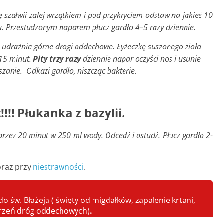
 szałwii zalej wrzątkiem i pod przykryciem odstaw na jakieś 10
u. Przestudzonym naparem płucz gardło 4–5 razy dziennie.
 i udrażnia górne drogi oddechowe. Łyżeczkę suszonego zioła
 15 minut.
Pity trzy razy
dziennie napar oczyści nos i usunie
szanie. Odkazi gardło, niszcząc bakterie.
!!!! Płukanka z bazylii.
j przez 20 minut w 250 ml wody. Odcedź i ostudź. Płucz gardło 2-
 oraz przy
niestrawności
.
o św. Błażeja ( święty od migdałków, zapalenie krtani,
chorzeń dróg oddechowych)
.