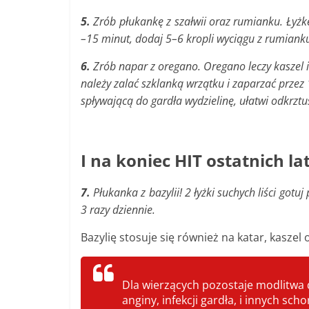
5.
Zrób płukankę z szałwii oraz rumianku. Łyżkę
–15 minut, dodaj 5–6 kropli wyciągu z rumiank
6.
Zrób napar z oregano. O
regano leczy kaszel
należy zalać szklanką wrzątku i zaparzać przez
spływającą do gardła wydzielinę, ułatwi odkrztu
I na koniec HIT ostatnich lat
7.
Płukanka z bazylii! 2 łyżki suchych liści gotu
3 razy dziennie.
Bazylię stosuje się również na katar, kaszel
Dla wierzących pozostaje modlitwa d
anginy, infekcji gardła, i innych s