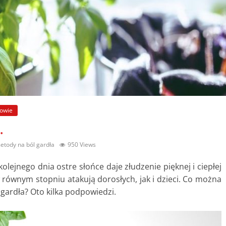
owie
.
etody na ból gardła
950 Views
kolejnego dnia ostre słońce daje złudzenie pięknej i ciepłej
 równym stopniu atakują dorosłych, jak i dzieci. Co można
gardła? Oto kilka podpowiedzi.