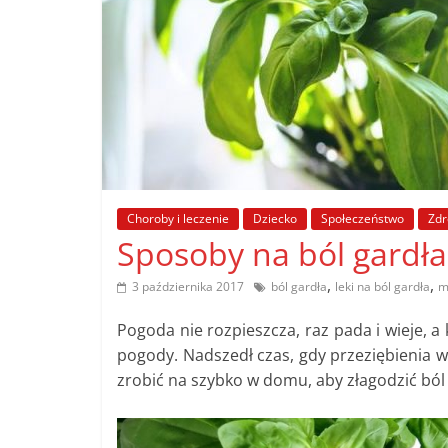
poradniki.
Porady
–
praktyczne
porady
i
wskazówki
Choroby i leczenie
Dziecko
Społeczeństwo
Zdr
–
Sposoby na ból gardła
poradniki
na
,
,
3 października 2017
ból gardła
leki na ból gardła
m
każdy
temat
Pogoda nie rozpieszcza, raz pada i wieje, a 
pogody. Nadszedł czas, gdy przeziębienia w
zrobić na szybko w domu, aby złagodzić ból 