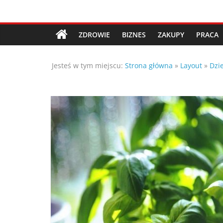
Przejdź
Porady,
do
treści
ZDROWIE
BIZNES
ZAKUPY
PRACA
wskazówki
Jesteś w tym miejscu:
Strona główna
»
Layout
»
Dzi
oraz
ciekawe
rady
–
poznaj
te