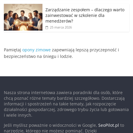
Zarządzanie zespołem – dlaczego warto
zainwestować w szkolenie dla
menedżerów?
25 marca 2026
Pamiętaj
opony zimowe
zapewniają lepszą przyczepność i
bezpieczeństwo na śniegu i lodzie.
Nasza strona internetowa zawiera poradniki dla osób, które
chcą poznać różne tematy bardziej szczegółowo. Dostarczają
informacji i spostrzeżeń na takie tematy, jak rozpoczęcie
działalności gospodarczej, zdrowego trybu życia lub gotowania
i wiele innych.
Jeśli myślisz poważnie o widoczności w Google,
SeoPilot.pl
to
narzędzie, którego nie możesz pominąć. Dzięki