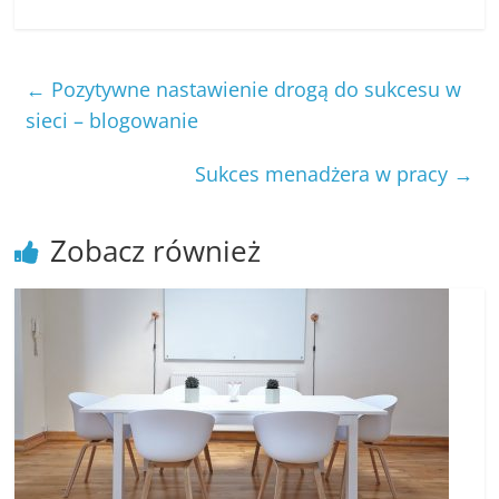
←
Pozytywne nastawienie drogą do sukcesu w
sieci – blogowanie
Sukces menadżera w pracy
→
Zobacz również