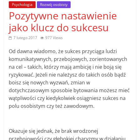
poradniki.
Psychologia
Rozwój osobisty
Pozytywne nastawienie
Porady
jako klucz do sukcesu
–
praktyczne
7 lutego 2017
977 Views
porady
i
Od dawna wiadomo, że sukces przyciąga ludzi
wskazówki
komunikatywnych, przebojowych, zorientowanych
–
na cel – takich, którzy mają ambicję i nie boją się
poradniki
ryzykować. Jeżeli nie należysz do takich osób bądź
na
boisz się nowych wyzwań, zmian w
każdy
dotychczasowym sposobie bytowania możesz mieć
temat
wątpliwości czy kiedykolwiek osiągniesz sukces na
polu osobistym czy też zawodowym.
Okazuje się jednak, że brak wrodzonej
przebojowości czy głębokiej charyzmy w działaniu