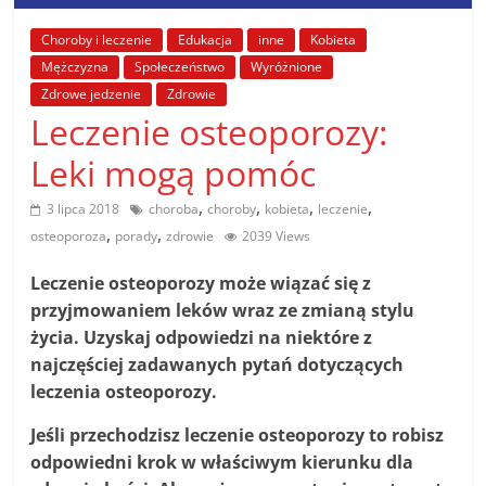
poradniki.
Choroby i leczenie
Edukacja
inne
Kobieta
Mężczyzna
Społeczeństwo
Wyróżnione
Porady
Zdrowe jedzenie
Zdrowie
–
Leczenie osteoporozy:
praktyczne
porady
Leki mogą pomóc
i
wskazówki
,
,
,
,
3 lipca 2018
choroba
choroby
kobieta
leczenie
–
,
,
osteoporoza
porady
zdrowie
2039 Views
poradniki
na
Leczenie osteoporozy może wiązać się z
każdy
przyjmowaniem leków wraz ze zmianą stylu
temat
życia. Uzyskaj odpowiedzi na niektóre z
najczęściej zadawanych pytań dotyczących
leczenia osteoporozy.
Jeśli przechodzisz leczenie osteoporozy to robisz
odpowiedni krok w właściwym kierunku dla