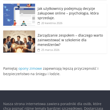
Jak użytkownicy podejmują decyzje
zakupowe online – psychologia, która
sprzedaje.
20 kwietnia 2026
Zarządzanie zespołem – dlaczego warto
zainwestować w szkolenie dla
menedżerów?
25 marca 2026
Pamiętaj
opony zimowe
zapewniają lepszą przyczepność i
bezpieczeństwo na śniegu i lodzie.
Nasza strona internetowa zawiera poradniki dla osób, które
chcą poznać różne tematy bardziej szczegółowo. Dostarczają