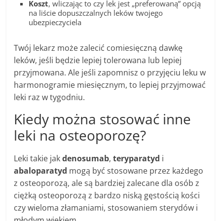
Koszt
, wliczając to czy lek jest „preferowaną” opcją
na liście dopuszczalnych leków twojego
ubezpieczyciela
Twój lekarz może zalecić comiesięczną dawkę
leków, jeśli będzie lepiej tolerowana lub lepiej
przyjmowana. Ale jeśli zapomnisz o przyjęciu leku w
harmonogramie miesięcznym, to lepiej przyjmować
leki raz w tygodniu.
Kiedy można stosować inne
leki na osteoporozę?
Leki takie jak
denosumab
,
teryparatyd
i
abaloparatyd
mogą być stosowane przez każdego
z osteoporozą, ale są bardziej zalecane dla osób z
ciężką osteoporozą z bardzo niską gęstością kości
czy wieloma złamaniami, stosowaniem sterydów i
młodym wiekiem.