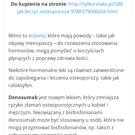
Do kupienia na stronie
:
http://tylkorelaks.pl/588-
jak-leczyc-osteoporoze-9788379006656.html
Mimo to
kobiety
, które mają powody – takie jak
objawy menopauzy – do rozważenia stosowania
hormonów, mogą pomyśleć o korzyściach
płynących z poprawy zdrowia kości.
Niektóre hormonalne leki są również zatwierdzone
do zapobiegania i leczenia osteoporozy, takie jak
raloksyfen.
Denosumab
jest nowym lekiem, który zmniejsza
ryzyko złamań osteoporotycznych u kobiet i
mężczyzn. Niezwiązany z bisfosfonianami
denosumab może być stosowany u osób, które nie
mogą przyjmować bisfosfonianów, np. takich z
zaburzeniami czynności nerek.