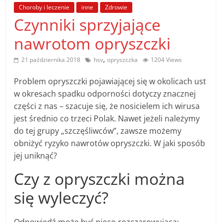
poradniki.
Choroby i leczenie
inne
Zdrowie
Czynniki sprzyjające
Porady
nawrotom opryszczki
–
praktyczne
,
21 października 2018
hsv
opryszczka
1204 Views
porady
i
Problem opryszczki pojawiającej się w okolicach ust
wskazówki
w okresach spadku odporności dotyczy znacznej
–
części z nas – szacuje się, że nosicielem ich wirusa
poradniki
jest średnio co trzeci Polak. Nawet jeżeli należymy
na
do tej grupy „szczęśliwców”, zawsze możemy
każdy
obniżyć ryzyko nawrotów opryszczki. W jaki sposób
temat
jej uniknąć?
Czy z opryszczki można
się wyleczyć?