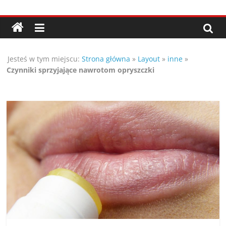
Przejdź
Porady,
do
treści
wskazówki
Jesteś w tym miejscu:
Strona główna
»
Layout
»
inne
»
oraz
Czynniki sprzyjające nawrotom opryszczki
ciekawe
rady
–
poznaj
te