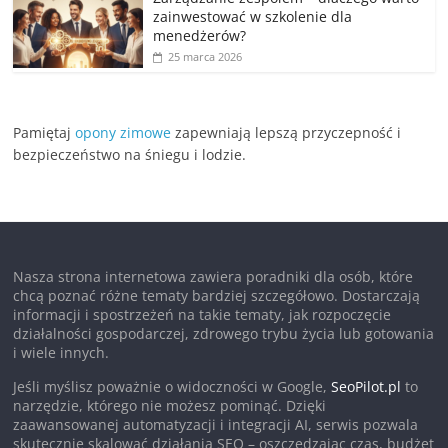
zainwestować w szkolenie dla
menedżerów?
25 marca 2026
Pamiętaj
opony zimowe
zapewniają lepszą przyczepność i
bezpieczeństwo na śniegu i lodzie.
Nasza strona internetowa zawiera poradniki dla osób, które
chcą poznać różne tematy bardziej szczegółowo. Dostarczają
informacji i spostrzeżeń na takie tematy, jak rozpoczęcie
działalności gospodarczej, zdrowego trybu życia lub gotowania
i wiele innych.
Jeśli myślisz poważnie o widoczności w Google,
SeoPilot.pl
to
narzędzie, którego nie możesz pominąć. Dzięki
zaawansowanej automatyzacji i integracji AI, serwis pozwala
skutecznie skalować działania SEO – oszczędzając czas, budżet