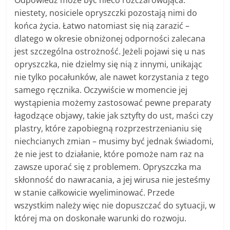
Odpowiedź może być nieco rozczarowująca:
niestety, nosiciele opryszczki pozostają nimi do
końca życia. Łatwo natomiast się nią zarazić –
dlatego w okresie obniżonej odporności zalecana
jest szczególna ostrożność. Jeżeli pojawi się u nas
opryszczka, nie dzielmy się nią z innymi, unikając
nie tylko pocałunków, ale nawet korzystania z tego
samego ręcznika. Oczywiście w momencie jej
wystąpienia możemy zastosować pewne preparaty
łagodzące objawy, takie jak sztyfty do ust, maści czy
plastry, które zapobiegną rozprzestrzenianiu się
niechcianych zmian – musimy być jednak świadomi,
że nie jest to działanie, które pomoże nam raz na
zawsze uporać się z problemem.
Opryszczka
ma
skłonność do nawracania, a jej wirusa nie jesteśmy
w stanie całkowicie wyeliminować. Przede
wszystkim należy więc nie dopuszczać do sytuacji, w
której ma on doskonałe warunki do rozwoju.