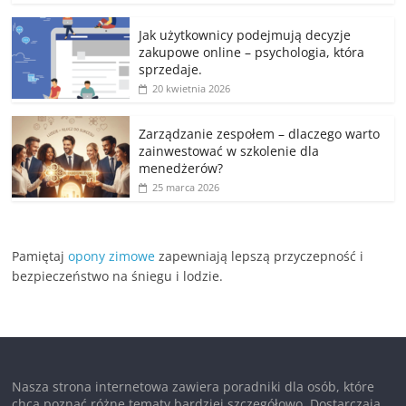
Jak użytkownicy podejmują decyzje
zakupowe online – psychologia, która
sprzedaje.
20 kwietnia 2026
Zarządzanie zespołem – dlaczego warto
zainwestować w szkolenie dla
menedżerów?
25 marca 2026
Pamiętaj
opony zimowe
zapewniają lepszą przyczepność i
bezpieczeństwo na śniegu i lodzie.
Nasza strona internetowa zawiera poradniki dla osób, które
chcą poznać różne tematy bardziej szczegółowo. Dostarczają