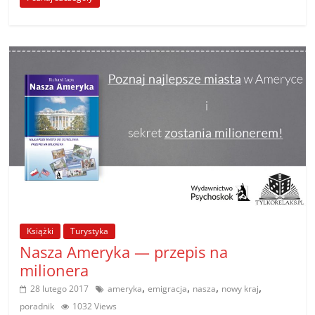
Książki
Turystyka
Nasza Ameryka — przepis na
milionera
,
,
,
,
28 lutego 2017
ameryka
emigracja
nasza
nowy kraj
poradnik
1032 Views