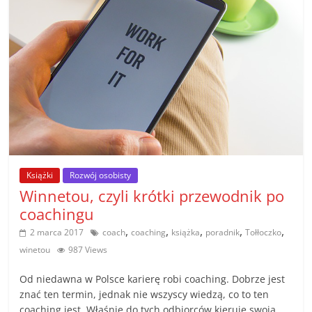
Książki
Rozwój osobisty
Winnetou, czyli krótki przewodnik po
coachingu
,
,
,
,
,
2 marca 2017
coach
coaching
książka
poradnik
Tołłoczko
winetou
987 Views
Od niedawna w Polsce karierę robi coaching. Dobrze jest
znać ten termin, jednak nie wszyscy wiedzą, co to ten
coaching jest. Właśnie do tych odbiorców kieruje swoją