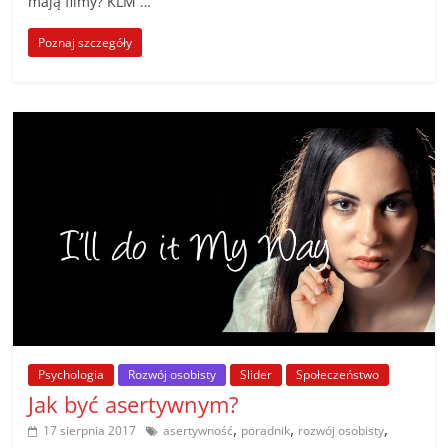
mają filmy? KLM …
Poznaj szczegóły
Psychologia
Rozwój osobisty
Slider
Społeczeństwo
Jak być asertywnym?
,
,
,
17 sierpnia 2017
asertywność
poradnik
rozwój osobisty