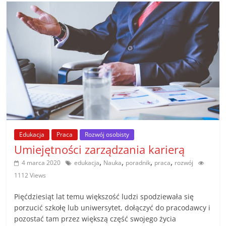
Edukacja
Praca
Rozwój osobisty
Umiejętności zarządzania karierą
,
,
,
,
4 marca 2020
edukacja
Nauka
poradnik
praca
rozwój
1112 Views
Pięćdziesiąt lat temu większość ludzi spodziewała się
porzucić szkołę lub uniwersytet, dołączyć do pracodawcy i
pozostać tam przez większą część swojego życia