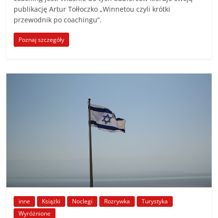
publikację Artur Tołłoczko „Winnetou czyli krótki
przewodnik po coachingu”.
Poznaj szczegóły
inne
Książki
Noclegi
Rozrywka
Turystyka
Wyróżnione