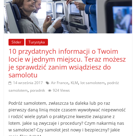
Slider
Turystyka
10 przydatnych informacji o Twoim
locie w jednym miejscu. Teraz możesz
je sprawdzić zanim wsiądziesz do
samolotu
,
,
,
14 września 2017
Air France
KLM
lot samolotem
podróż
,
samolotem
poradnik
924 Views
Podróż samolotem, zwłaszcza ta daleka lub po raz
pierwszy daną linią może czasem wywoływać niepewność
i rodzić wiele pytań o praktyczne kwestie związane z
lotem. Jakie są zwyczaje i procedury? Czym nakarmią nas
w samolocie? Czy samolot jest nowy i bezpieczny? Jakie