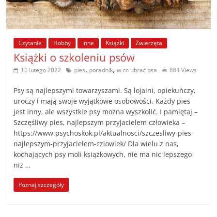
poradniki.
Porady
Czytanie
Hobby
inne
Książki
Zwierzęta
–
Książki o szkoleniu psów
praktyczne
porady
,
,
10 lutego 2022
pies
poradnik
w co ubrać psa
884 Views
i
wskazówki
Psy są najlepszymi towarzyszami. Są lojalni, opiekuńczy,
uroczy i mają swoje wyjątkowe osobowości. Każdy pies
–
jest inny, ale wszystkie psy można wyszkolić. I pamiętaj –
poradniki
Szczęśliwy pies, najlepszym przyjacielem człowieka –
na
https://www.psychoskok.pl/aktualnosci/szczesliwy-pies-
każdy
najlepszym-przyjacielem-czlowiek/ Dla wielu z nas,
temat
kochających psy moli książkowych, nie ma nic lepszego
niż …
Poznaj szczegóły